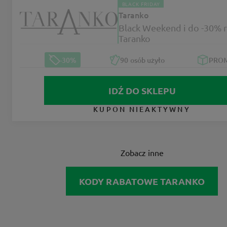
BLACK FRIDAY
Taranko
Black Weekend i do -30% 
Taranko
-30%
90
osób użyło
PRO
IDŹ DO SKLEPU
KUPON NIEAKTYWNY
Zobacz inne
KODY RABATOWE TARANKO