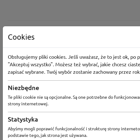
Cookies
Obsługujemy pliki cookies. Jeśli uważasz, że to jest ok, po p
"Akceptuj wszystko". Możesz też wybrać, jakie chcesz ciaste
zapisać wybrane. Twój wybór zostanie zachowany przez rok
Converse
Niezbędne
Odbierz 200 Converse Coins za zapis
Te pliki cookie nie są opcjonalne. Są one potrzebne do funkcjonowa
Programu Lojalnościowego
strony internetowej.
Statystyka
Abyśmy mogli poprawić funkcjonalność i strukturę strony interneto
Converse
podstawie tego, jak strona jest używana.