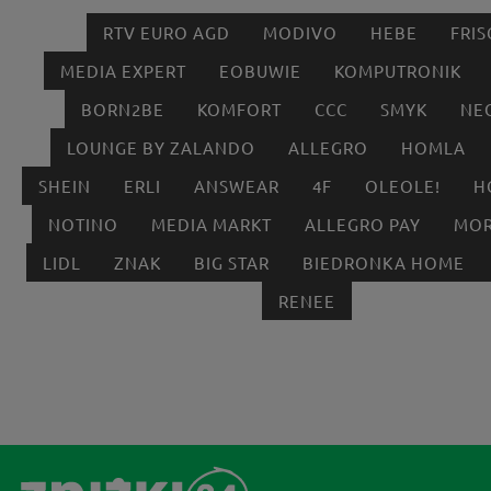
RTV EURO AGD
MODIVO
HEBE
FRIS
MEDIA EXPERT
EOBUWIE
KOMPUTRONIK
BORN2BE
KOMFORT
CCC
SMYK
NE
LOUNGE BY ZALANDO
ALLEGRO
HOMLA
SHEIN
ERLI
ANSWEAR
4F
OLEOLE!
H
NOTINO
MEDIA MARKT
ALLEGRO PAY
MOR
LIDL
ZNAK
BIG STAR
BIEDRONKA HOME
RENEE