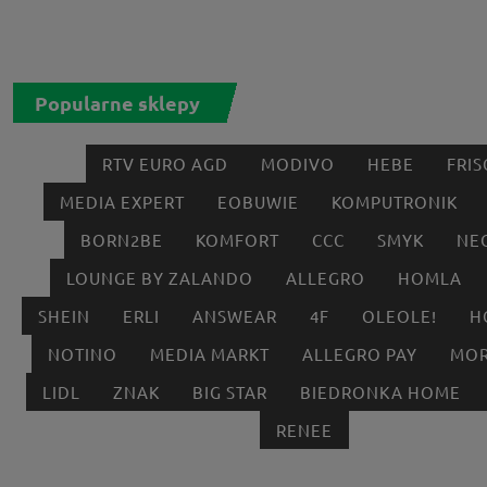
Popularne sklepy
RTV EURO AGD
MODIVO
HEBE
FRIS
MEDIA EXPERT
EOBUWIE
KOMPUTRONIK
BORN2BE
KOMFORT
CCC
SMYK
NE
LOUNGE BY ZALANDO
ALLEGRO
HOMLA
SHEIN
ERLI
ANSWEAR
4F
OLEOLE!
H
NOTINO
MEDIA MARKT
ALLEGRO PAY
MOR
LIDL
ZNAK
BIG STAR
BIEDRONKA HOME
RENEE