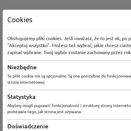
Cookies
Obsługujemy pliki cookies. Jeśli uważasz, że to jest ok, po p
"Akceptuj wszystko". Możesz też wybrać, jakie chcesz ciaste
zapisać wybrane. Twój wybór zostanie zachowany przez rok
Niezbędne
Te pliki cookie nie są opcjonalne. Są one potrzebne do funkcjonowa
strony internetowej.
Statystyka
Popularne sklepy
Abyśmy mogli poprawić funkcjonalność i strukturę strony interneto
podstawie tego, jak strona jest używana.
RTV EURO AGD
MODIVO
HEBE
FRIS
Doświadczenie
MEDIA EXPERT
EOBUWIE
KOMPUTRONIK