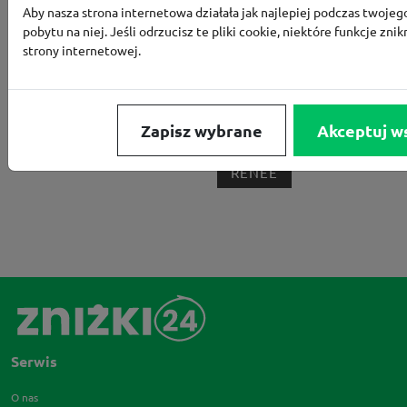
Aby nasza strona internetowa działała jak najlepiej podczas twojeg
BORN2BE
KOMFORT
CCC
SMYK
NE
pobytu na niej. Jeśli odrzucisz te pliki cookie, niektóre funkcje znik
LOUNGE BY ZALANDO
ALLEGRO
HOMLA
strony internetowej.
SHEIN
ERLI
ANSWEAR
4F
OLEOLE!
H
NOTINO
MEDIA MARKT
ALLEGRO PAY
MOR
Zapisz wybrane
Akceptuj w
LIDL
ZNAK
BIG STAR
BIEDRONKA HOME
RENEE
Serwis
O nas