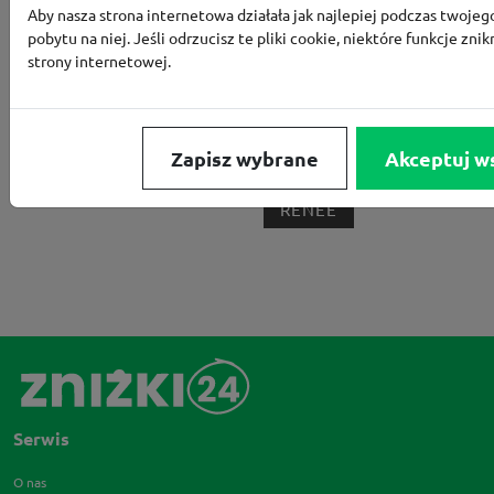
Aby nasza strona internetowa działała jak najlepiej podczas twojeg
BORN2BE
KOMFORT
CCC
SMYK
NE
pobytu na niej. Jeśli odrzucisz te pliki cookie, niektóre funkcje znik
LOUNGE BY ZALANDO
ALLEGRO
HOMLA
strony internetowej.
SHEIN
ERLI
ANSWEAR
4F
OLEOLE!
H
NOTINO
MEDIA MARKT
ALLEGRO PAY
MOR
Zapisz wybrane
Akceptuj w
LIDL
ZNAK
BIG STAR
BIEDRONKA HOME
RENEE
Serwis
O nas