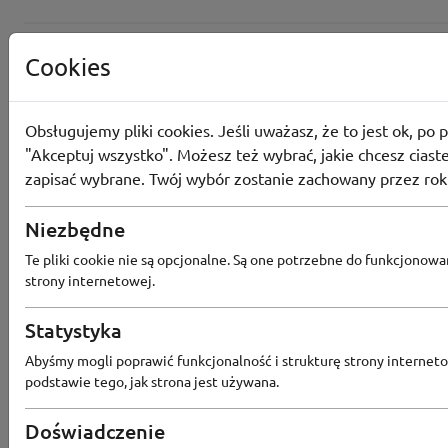
Cookies
Obsługujemy pliki cookies. Jeśli uważasz, że to jest ok, po p
"Akceptuj wszystko". Możesz też wybrać, jakie chcesz ciaste
zapisać wybrane. Twój wybór zostanie zachowany przez rok
Niezbędne
Te pliki cookie nie są opcjonalne. Są one potrzebne do funkcjonowa
strony internetowej.
Statystyka
Popularne sklepy
Abyśmy mogli poprawić funkcjonalność i strukturę strony interneto
podstawie tego, jak strona jest używana.
RTV EURO AGD
MODIVO
HEBE
FRIS
Doświadczenie
MEDIA EXPERT
EOBUWIE
KOMPUTRONIK