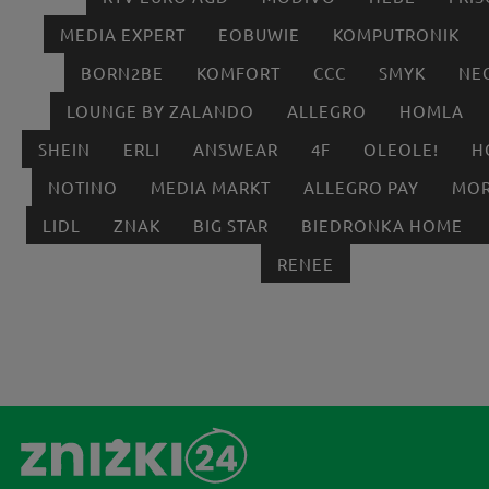
MEDIA EXPERT
EOBUWIE
KOMPUTRONIK
BORN2BE
KOMFORT
CCC
SMYK
NE
LOUNGE BY ZALANDO
ALLEGRO
HOMLA
SHEIN
ERLI
ANSWEAR
4F
OLEOLE!
H
NOTINO
MEDIA MARKT
ALLEGRO PAY
MOR
LIDL
ZNAK
BIG STAR
BIEDRONKA HOME
RENEE