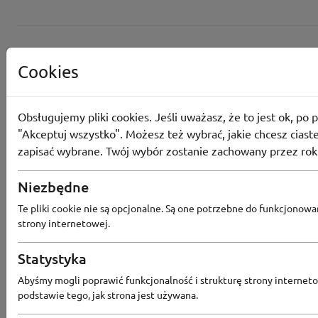
Cookies
Obsługujemy pliki cookies. Jeśli uważasz, że to jest ok, po p
"Akceptuj wszystko". Możesz też wybrać, jakie chcesz ciaste
zapisać wybrane. Twój wybór zostanie zachowany przez rok
Converse
Niezbędne
Odbierz 200 Converse Coins za zapis
Te pliki cookie nie są opcjonalne. Są one potrzebne do funkcjonowa
Programu Lojalnościowego
strony internetowej.
Statystyka
Converse
Abyśmy mogli poprawić funkcjonalność i strukturę strony interneto
podstawie tego, jak strona jest używana.
Rabat -15% za zapis do newslettera