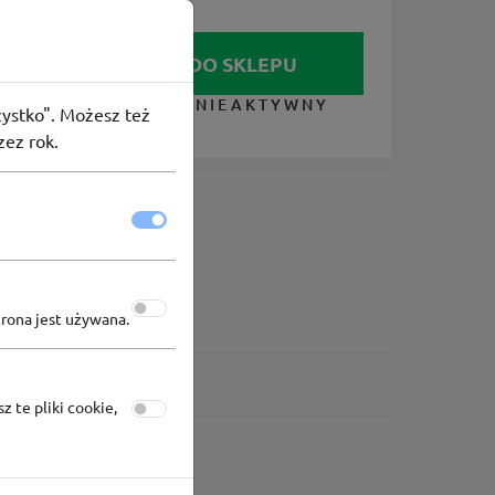
IDŹ DO SKLEPU
KUPON NIEAKTYWNY
szystko". Możesz też
zez rok.
trona jest używana.
z te pliki cookie,