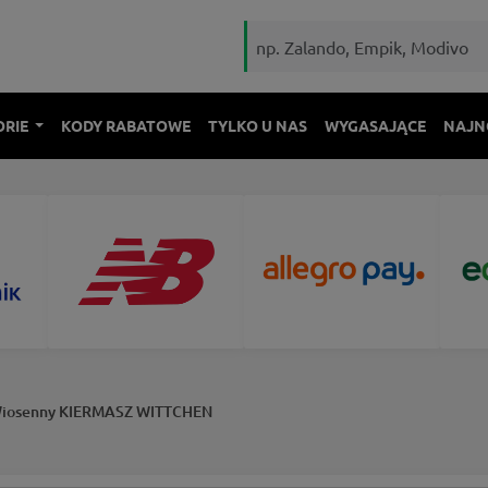
ORIE
KODY RABATOWE
TYLKO U NAS
WYGASAJĄCE
NAJN
 Wiosenny KIERMASZ WITTCHEN