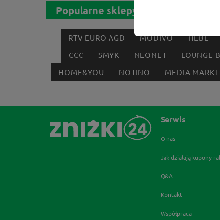
Popularne sklepy
RTV EURO AGD
MODIVO
HEBE
CCC
SMYK
NEONET
LOUNGE 
HOME&YOU
NOTINO
MEDIA MARKT
Serwis
O nas
Jak działają kupony r
Q&A
Kontakt
Współpraca