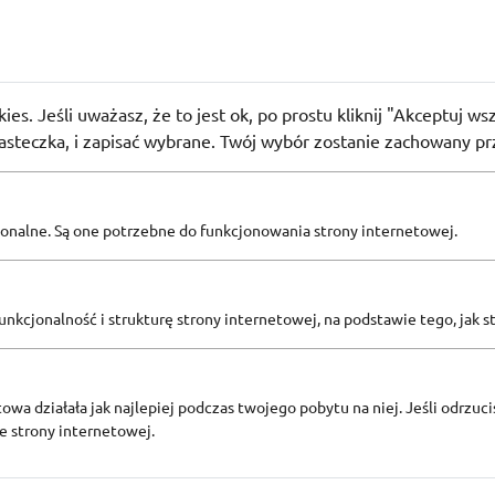
HEN
 -70% na Wiosenny KIERMASZ WITTCHEN
ies. Jeśli uważasz, że to jest ok, po prostu kliknij "Akceptuj w
29
osób użyło
PROMO
iasteczka, i zapisać wybrane. Twój wybór zostanie zachowany pr
Zobacz inne
pcjonalne. Są one potrzebne do funkcjonowania strony internetowej.
KODY RABATOWE WITTCHEN
nkcjonalność i strukturę strony internetowej, na podstawie tego, jak s
owa działała jak najlepiej podczas twojego pobytu na niej. Jeśli odrzucis
ze strony internetowej.