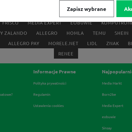
Zapisz wybrane
Ak
FRISCO
MEDIA EXPERT
EOBUWIE
KOMPUTRON
BY ZALANDO
ALLEGRO
HOMLA
TEMU
SHEIN
ALLEGRO PAY
MORELE.NET
LIDL
ZNAK
B
RENEE
Informacje Prawne
Najpopularni
Polityka prywatności
Media Markt
abatowe?
Regulamin
Born2be
Ustawienia cookies
Media Expert
eobuwie
Sinsay