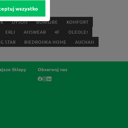
ceptuj wszystko
IK
DYSON
BORN2BE
KOMFORT
ERLI
ANSWEAR
4F
OLEOLE!
IG STAR
BIEDRONKA HOME
AUCHAN
ejsze Sklepy
Obserwuj nas