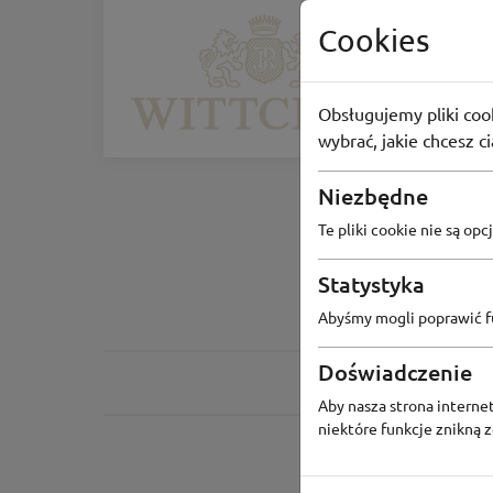
DZIEŃ KOBIET
Cookies
WITTC
Rabat do
Obsługujemy pliki cook
-70%
wybrać, jakie chcesz c
Niezbędne
Te pliki cookie nie są o
Statystyka
Abyśmy mogli poprawić fu
Doświadczenie
Aby nasza strona internet
niektóre funkcje znikną 