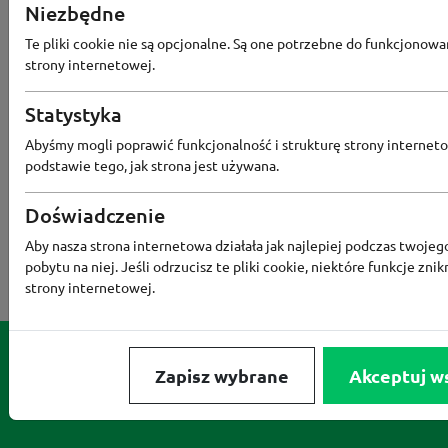
Niezbędne
NOTINO
MEDIA MARKT
ALLEGRO PAY
MOR
Te pliki cookie nie są opcjonalne. Są one potrzebne do funkcjonowa
LIDL
ZNAK
BIG STAR
BIEDRONKA HOME
strony internetowej.
RENEE
Statystyka
Abyśmy mogli poprawić funkcjonalność i strukturę strony interneto
podstawie tego, jak strona jest używana.
Doświadczenie
Aby nasza strona internetowa działała jak najlepiej podczas twojeg
pobytu na niej. Jeśli odrzucisz te pliki cookie, niektóre funkcje znik
strony internetowej.
Zapisz wybrane
Akceptuj w
Serwis