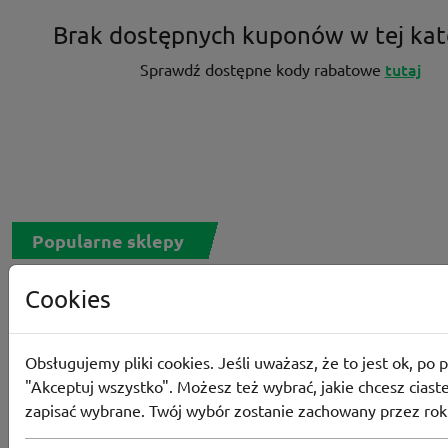
Brak dostępnych kuponów w tej kat
tutaj
Sprawdź dostępne kody rabatowe
Popularne sklepy
Cookies
RTV EURO AGD
MODIVO
HEBE
FRIS
MEDIA EXPERT
EOBUWIE
KOMPUTRONIK
Obsługujemy pliki cookies. Jeśli uważasz, że to jest ok, po p
BORN2BE
KOMFORT
CCC
SMYK
NE
"Akceptuj wszystko". Możesz też wybrać, jakie chcesz ciaste
LOUNGE BY ZALANDO
ALLEGRO
HOMLA
zapisać wybrane. Twój wybór zostanie zachowany przez rok
SHEIN
ERLI
ANSWEAR
4F
OLEOLE!
H