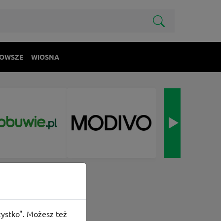
OWSZE
WIOSNA
szystko". Możesz też