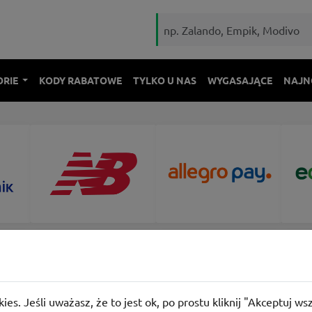
ORIE
KODY RABATOWE
TYLKO U NAS
WYGASAJĄCE
NAJN
pień 2026
ies. Jeśli uważasz, że to jest ok, po prostu kliknij "Akceptuj w