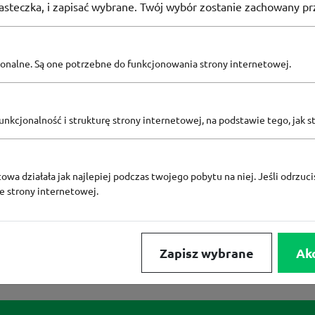
iasteczka, i zapisać wybrane. Twój wybór zostanie zachowany pr
ak dostępnych kuponów w tej katego
pcjonalne. Są one potrzebne do funkcjonowania strony internetowej.
tutaj
Sprawdź dostępne kody rabatowe
nkcjonalność i strukturę strony internetowej, na podstawie tego, jak s
owa działała jak najlepiej podczas twojego pobytu na niej. Jeśli odrzucis
FRISCO
MEDIA EXPERT
EOBUWIE
KOMPUTRON
ze strony internetowej.
BY ZALANDO
ALLEGRO
HOMLA
TEMU
SHEIN
ALLEGRO PAY
MORELE.NET
LIDL
ZNAK
B
Zapisz wybrane
Ak
RENEE