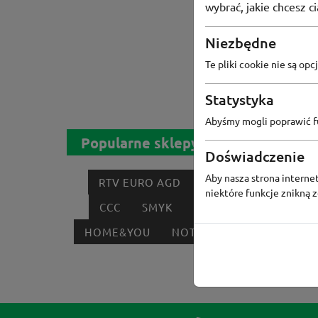
wybrać, jakie chcesz c
Niezbędne
Br
Te pliki cookie nie są o
Statystyka
Abyśmy mogli poprawić fu
Popularne sklepy
Doświadczenie
Aby nasza strona internet
RTV EURO AGD
MODIVO
HEBE
niektóre funkcje znikną 
CCC
SMYK
NEONET
LOUNGE 
HOME&YOU
NOTINO
MEDIA MARKT