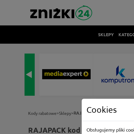
SKLEPY
KATEG
Cookies
>
>
RAJAPACK
Kody rabatowe
Sklepy
RAJAPACK kod rabatowy | Sier
Obsługujemy pliki cook