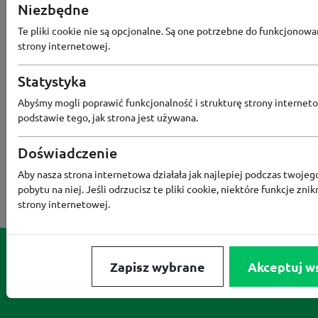
Niezbędne
NOTINO
MEDIA MARKT
ALLEGRO PAY
MOR
Te pliki cookie nie są opcjonalne. Są one potrzebne do funkcjonowa
LIDL
ZNAK
BIG STAR
BIEDRONKA HOME
strony internetowej.
RENEE
Statystyka
Abyśmy mogli poprawić funkcjonalność i strukturę strony interneto
podstawie tego, jak strona jest używana.
Doświadczenie
Aby nasza strona internetowa działała jak najlepiej podczas twojeg
pobytu na niej. Jeśli odrzucisz te pliki cookie, niektóre funkcje znik
strony internetowej.
Zapisz wybrane
Akceptuj w
Serwis