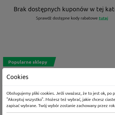
Brak dostępnych kuponów w tej kat
tutaj
Sprawdź dostępne kody rabatowe
Popularne sklepy
Cookies
RTV EURO AGD
MODIVO
HEBE
FRIS
MEDIA EXPERT
EOBUWIE
KOMPUTRONIK
Obsługujemy pliki cookies. Jeśli uważasz, że to jest ok, po p
BORN2BE
KOMFORT
CCC
SMYK
NE
"Akceptuj wszystko". Możesz też wybrać, jakie chcesz ciaste
LOUNGE BY ZALANDO
ALLEGRO
HOMLA
zapisać wybrane. Twój wybór zostanie zachowany przez rok
SHEIN
ERLI
ANSWEAR
4F
OLEOLE!
H