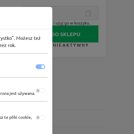
Skopiuj kod i użyj go w koszyku.
ukty w
IDŹ DO SKLEPU
szystko". Możesz też
zez rok.
KUPON NIEAKTYWNY
trona jest używana.
z te pliki cookie,