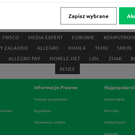
Zapisz wybrane
Ak
FRISCO
MEDIA EXPERT
EOBUWIE
KOMPUTRON
BY ZALANDO
ALLEGRO
HOMLA
TEMU
SHEIN
ALLEGRO PAY
MORELE.NET
LIDL
ZNAK
B
RENEE
Informacje Prawne
Najpopularni
Polityka prywatności
Media Markt
abatowe?
Regulamin
Born2be
Ustawienia cookies
Media Expert
eobuwie