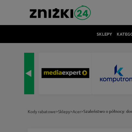
SKLEPY
KATEG
>
>
>
Szaleństwo o północy: d
Kody rabatowe
Sklepy
Acer