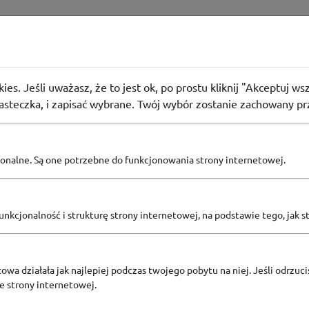
o o północy: dodatkowe 5% rabatu na promocyjne prod
ies. Jeśli uważasz, że to jest ok, po prostu kliknij "Akceptuj w
iasteczka, i zapisać wybrane. Twój wybór zostanie zachowany pr
75
osób użyło
KOD
pcjonalne. Są one potrzebne do funkcjonowania strony internetowej.
Zobacz inne
KODY RABATOWE ACER
nkcjonalność i strukturę strony internetowej, na podstawie tego, jak s
owa działała jak najlepiej podczas twojego pobytu na niej. Jeśli odrzucis
ze strony internetowej.