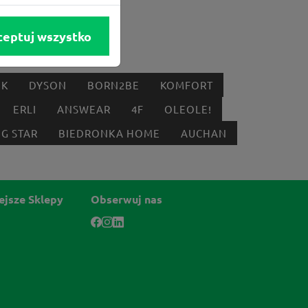
ceptuj wszystko
IK
DYSON
BORN2BE
KOMFORT
ERLI
ANSWEAR
4F
OLEOLE!
IG STAR
BIEDRONKA HOME
AUCHAN
ejsze Sklepy
Obserwuj nas