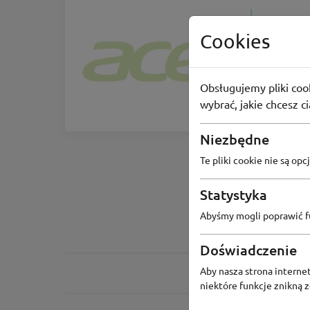
Acer
Cookies
Szaleństw
Acer
Obsługujemy pliki cook
wybrać, jakie chcesz c
-5%
Niezbędne
Te pliki cookie nie są o
Statystyka
Abyśmy mogli poprawić fu
Doświadczenie
Aby nasza strona internet
niektóre funkcje znikną 