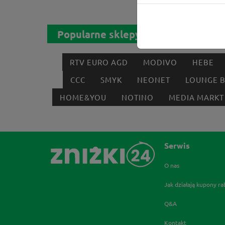
Popularne sklepy
RTV EURO AGD
MODIVO
HEBE
CCC
SMYK
NEONET
LOUNGE 
HOME&YOU
NOTINO
MEDIA MARKT
Serwis
O nas
Jak działają kupony r
Q&A
Kontakt