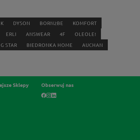
IK
DYSON
BORN2BE
KOMFORT
ERLI
ANSWEAR
4F
OLEOLE!
IG STAR
BIEDRONKA HOME
AUCHAN
ejsze Sklepy
Obserwuj nas