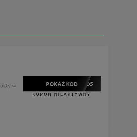
POKAŻ KOD
MAD5
ukty w
KUPON NIEAKTYWNY