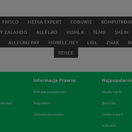
FRISCO
MEDIA EXPERT
EOBUWIE
KOMPUTRON
BY ZALANDO
ALLEGRO
HOMLA
TEMU
SHEIN
ALLEGRO PAY
MORELE.NET
LIDL
ZNAK
B
RENEE
Informacje Prawne
Najpopularni
Polityka prywatności
Media Markt
abatowe?
Regulamin
Born2be
Ustawienia cookies
Media Expert
eobuwie