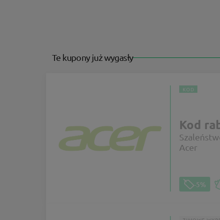
Te kupony już wygasły
KOD
Kod ra
Szaleństw
Acer
-5%
ZIMOWE WYP