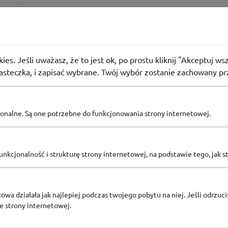
ormacji
ies. Jeśli uważasz, że to jest ok, po prostu kliknij "Akceptuj w
iasteczka, i zapisać wybrane. Twój wybór zostanie zachowany pr
batowy Acer
W AER DO -10% Z NASZYM TAJEMNICZYM
pcjonalne. Są one potrzebne do funkcjonowania strony internetowej.
32
osoby użyły
KOD
nkcjonalność i strukturę strony internetowej, na podstawie tego, jak s
owa działała jak najlepiej podczas twojego pobytu na niej. Jeśli odrzucis
ze strony internetowej.
batowy Acer
o o północy z Acer