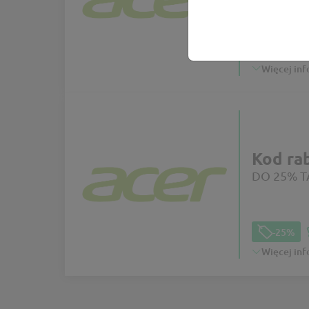
-5%
Więcej inf
Kod ra
DO 25% TA
-25%
Więcej inf