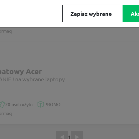
Zapisz wybrane
Ak
36
osób użyło
KOD
ormacji
batowy Acer
NIEJ na wybrane laptopy
20
osób użyło
PROMO
ormacji
1