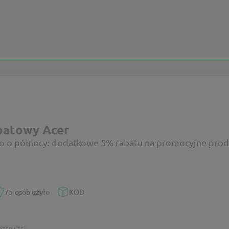
batowy Acer
o o północy: dodatkowe 5% rabatu na promocyjne prod
75
osób użyło
KOD
RZEDAŻE