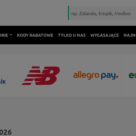
ORIE
KODY RABATOWE
TYLKO U NAS
WYGASAJĄCE
NAJN
2026