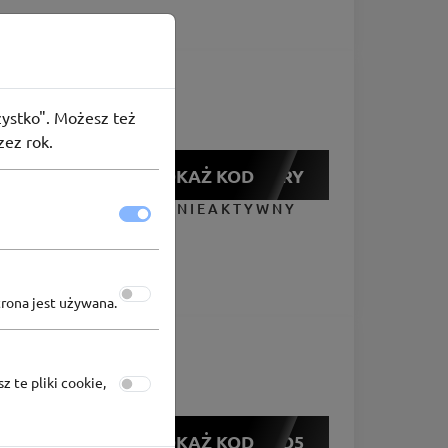
szystko". Możesz też
zez rok.
POKAŻ KOD
MYSTERY
KUPON NIEAKTYWNY
trona jest używana.
z te pliki cookie,
POKAŻ KOD
MAD5