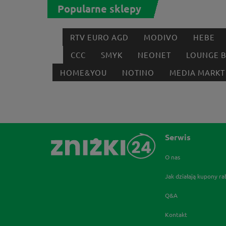
Popularne sklepy
RTV EURO AGD
MODIVO
HEBE
CCC
SMYK
NEONET
LOUNGE 
HOME&YOU
NOTINO
MEDIA MARKT
Serwis
O nas
Jak działają kupony r
Q&A
Kontakt