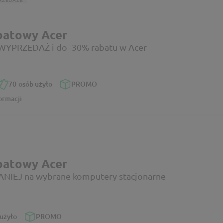
batowy Acer
YPRZEDAŻ i do -30% rabatu w Acer
70
osób użyło
PROMO
ormacji
batowy Acer
NIEJ na wybrane komputery stacjonarne
użyło
PROMO