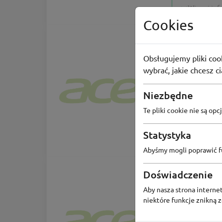
Więcej inf
Cookies
KOD
Obsługujemy pliki cook
wybrać, jakie chcesz c
Kod ra
TAJEMNICZA ZNIŻKA 
Niezbędne
KODEM
Te pliki cookie nie są o
Statystyka
-10%
Abyśmy mogli poprawić fu
Doświadczenie
KOD
Aby nasza strona internet
niektóre funkcje znikną 
Kod ra
Szaleństw