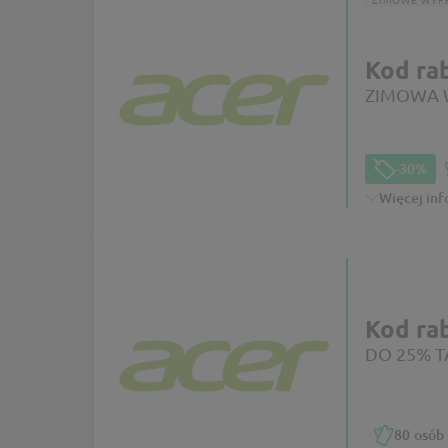
Kod ra
ZIMOWA W
-30%
Więcej inf
Kod ra
DO 25% TA
80
osób 