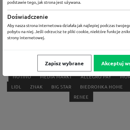
podstawie tego, jak strona jest używana.
Popularne sklepy
Doświadczenie
Aby nasza strona internetowa działała jak najlepiej podczas twojeg
RTV EURO AGD
MODIVO
HEBE
FRIS
pobytu na niej. Jeśli odrzucisz te pliki cookie, niektóre funkcje znik
MEDIA EXPERT
EOBUWIE
KOMPUTRONIK
strony internetowej.
BORN2BE
KOMFORT
CCC
SMYK
NE
LOUNGE BY ZALANDO
ALLEGRO
HOMLA
Zapisz wybrane
Akceptuj w
SHEIN
ERLI
ANSWEAR
4F
OLEOLE!
H
NOTINO
MEDIA MARKT
ALLEGRO PAY
MOR
LIDL
ZNAK
BIG STAR
BIEDRONKA HOME
RENEE