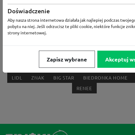
Doświadczenie
RTV EURO AGD
MODIVO
HEBE
FRIS
Aby nasza strona internetowa działała jak najlepiej podczas twojeg
MEDIA EXPERT
EOBUWIE
KOMPUTRONIK
pobytu na niej. Jeśli odrzucisz te pliki cookie, niektóre funkcje znik
strony internetowej.
BORN2BE
KOMFORT
CCC
SMYK
NE
LOUNGE BY ZALANDO
ALLEGRO
HOMLA
SHEIN
ERLI
ANSWEAR
4F
OLEOLE!
H
Zapisz wybrane
Akceptuj w
NOTINO
MEDIA MARKT
ALLEGRO PAY
MOR
LIDL
ZNAK
BIG STAR
BIEDRONKA HOME
RENEE