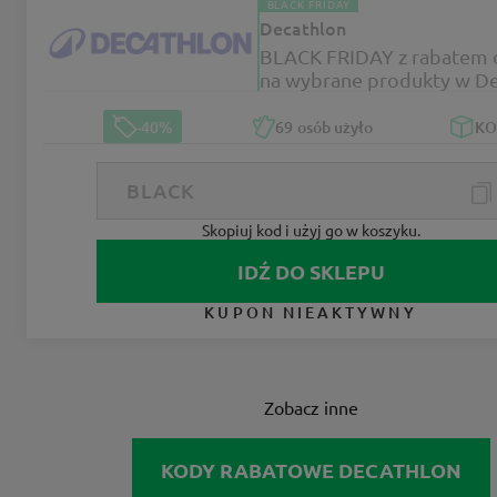
BLACK FRIDAY
Decathlon
BLACK FRIDAY z rabatem 
na wybrane produkty w D
-40%
69
osób użyło
K
Skopiuj kod i użyj go w koszyku.
IDŹ DO SKLEPU
KUPON NIEAKTYWNY
Zobacz inne
KODY RABATOWE DECATHLON