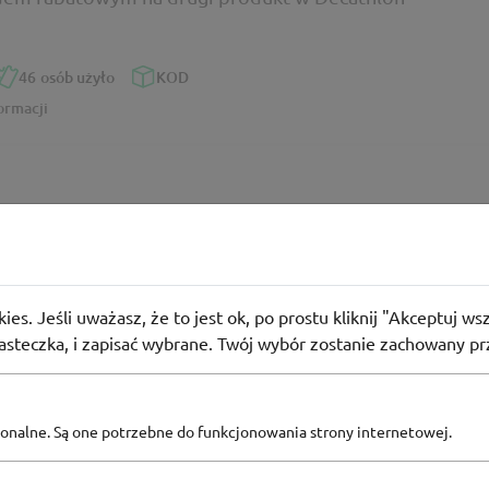
46
osób użyło
KOD
ormacji
batowy Decathlon
dem na drugi produkt z wybranej oferty Decathlon
ies. Jeśli uważasz, że to jest ok, po prostu kliknij "Akceptuj w
iasteczka, i zapisać wybrane. Twój wybór zostanie zachowany pr
94
osoby użyły
KOD
pcjonalne. Są one potrzebne do funkcjonowania strony internetowej.
RZEDAŻE