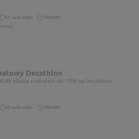
61
osób użyło
PROMO
ormacji
batowy Decathlon
DAY okazje z rabatem do -70% na Decathlon
69
osób użyło
PROMO