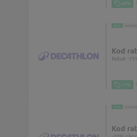
-40%
KOD
ŚWIĘT
Kod ra
Rabat -15
-15%
KOD
ZIMOW
Kod ra
-20% z ko