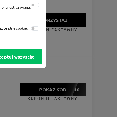
trona jest używana.
SKORZYSTAJ
z te pliki cookie,
KUPON NIEAKTYWNY
ceptuj wszystko
POKAŻ KOD
ROWER10
KUPON NIEAKTYWNY