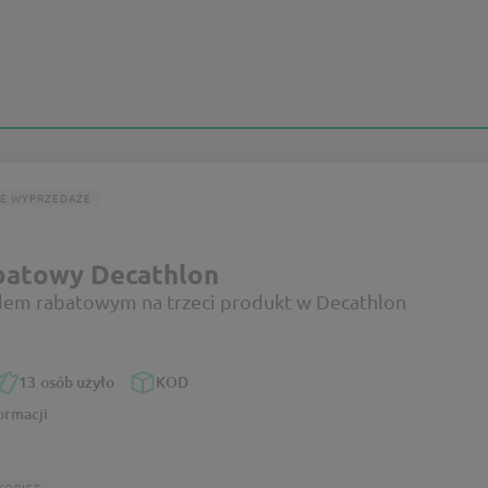
E WYPRZEDAŻE
batowy Decathlon
dem rabatowym na trzeci produkt w Decathlon
13
osób użyło
KOD
ormacji
KOBIET