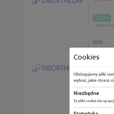
-20%
Więcej inf
KOD
Cookies
Kod ra
-20% z ko
Obsługujemy pliki cook
wybrać, jakie chcesz c
-20%
Niezbędne
Te pliki cookie nie są o
ZIMOWE WYP
Statystyka