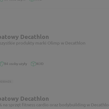
batowy Decathlon
szystkie produkty marki Olimp w Decathlon
84
osoby użyły
KOD
RZEDAŻE
batowy Decathlon
% na sprzęt fitness cardio oraz bodybuilding w Decathl