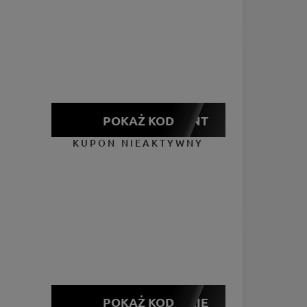
POKAŻ KOD
PREZENT
KUPON NIEAKTYWNY
POKAŻ KOD
FERIE