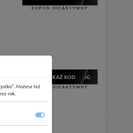
KUPON NIEAKTYWNY
POKAŻ KOD
KEMPING
szystko". Możesz też
KUPON NIEAKTYWNY
zez rok.