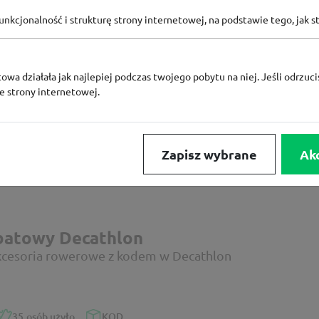
nkcjonalność i strukturę strony internetowej, na podstawie tego, jak s
batowy Decathlon
wyprzedaże z rabatem do -40% w sklepie Decathlon
owa działała jak najlepiej podczas twojego pobytu na niej. Jeśli odrzucis
ze strony internetowej.
66
osób użyło
PROMO
Zapisz wybrane
Ak
batowy Decathlon
kcesoria rowerowe z kodem w Decathlon
35
osób użyło
KOD