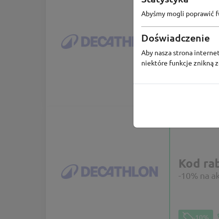
Abyśmy mogli poprawić fu
Kod ra
Doświadczenie
Sportowe 
Aby nasza strona internet
niektóre funkcje znikną 
-40%
KOD
Kod ra
-10% na a
-10%