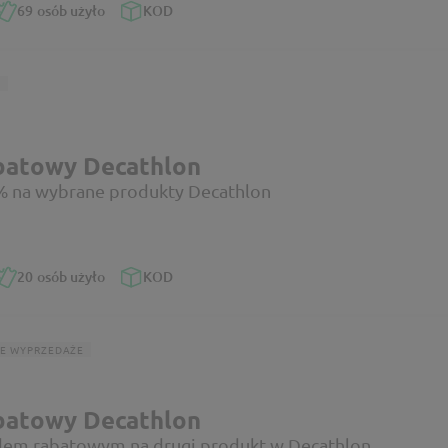
69
osób użyło
KOD
A
batowy Decathlon
% na wybrane produkty Decathlon
20
osób użyło
KOD
E WYPRZEDAŻE
batowy Decathlon
dem rabatowym na drugi produkt w Decathlon