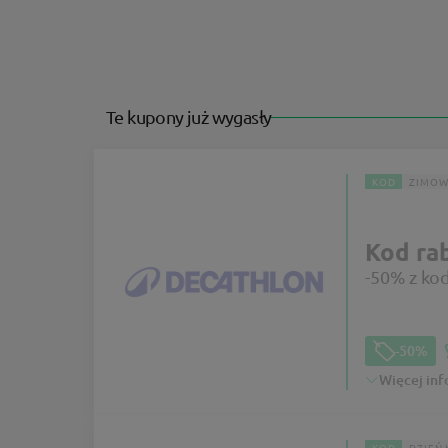
Te kupony już wygasły
KOD
ZIMOW
Kod ra
-50% z ko
-50%
Więcej inf
KOD
DZIEŃ 