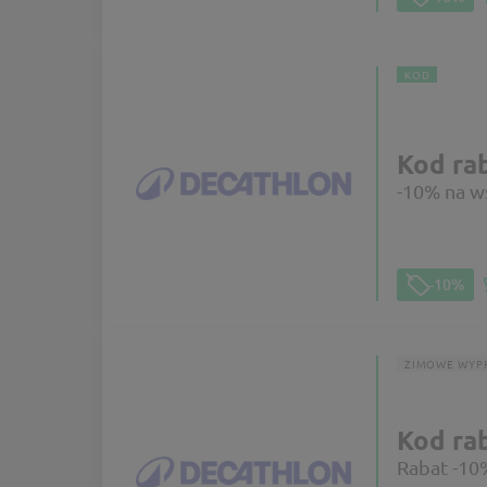
KOD
Kod ra
-10% na w
-10%
ZIMOWE WYP
Kod ra
Rabat -10