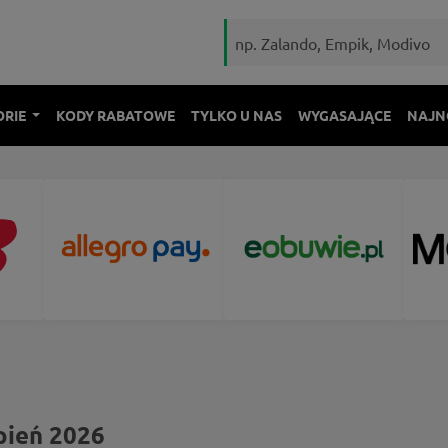
ORIE
KODY RABATOWE
TYLKO U NAS
WYGASAJĄCE
NAJN
pień 2026