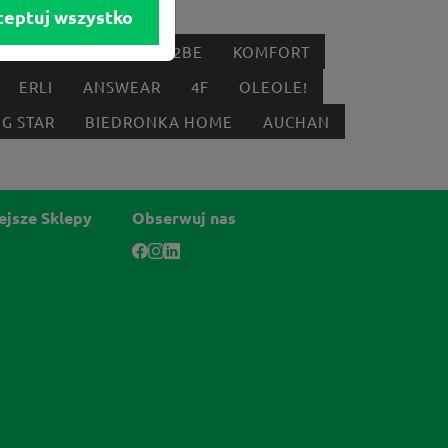
ceptuj wszystko
IK
DYSON
BORN2BE
KOMFORT
ERLI
ANSWEAR
4F
OLEOLE!
IG STAR
BIEDRONKA HOME
AUCHAN
ejsze Sklepy
Obserwuj nas