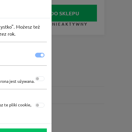
IDŹ DO SKLEPU
KUPON NIEAKTYWNY
szystko". Możesz też
zez rok.
trona jest używana.
z te pliki cookie,