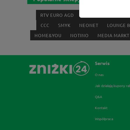
RTV EURO AGD
MODIVO
HEBE
CCC
SMYK
NEONET
LOUNGE 
HOME&YOU
NOTINO
MEDIA MARKT
Serwis
O nas
Jak działają kupony r
Q&A
Kontakt
Współpraca