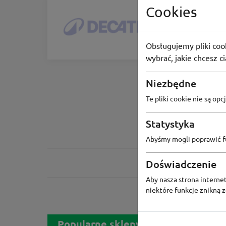
Cookies
Decath
Darmowa d
70
osób 
Obsługujemy pliki cook
wybrać, jakie chcesz c
Niezbędne
Te pliki cookie nie są o
Statystyka
Abyśmy mogli poprawić fu
Doświadczenie
Aby nasza strona internet
niektóre funkcje znikną 
Popularne sklepy