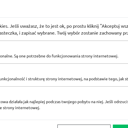
lon
ostawa od 149,99 zł w sklepie Decathlon
użyło
PROMO
ies. Jeśli uważasz, że to jest ok, po prostu kliknij "Akceptuj w
iasteczka, i zapisać wybrane. Twój wybór zostanie zachowany pr
Zobacz inne
pcjonalne. Są one potrzebne do funkcjonowania strony internetowej.
KODY RABATOWE DECATHLON
nkcjonalność i strukturę strony internetowej, na podstawie tego, jak s
owa działała jak najlepiej podczas twojego pobytu na niej. Jeśli odrzucis
ze strony internetowej.