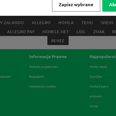
Zapisz wybrane
Ak
FRISCO
MEDIA EXPERT
EOBUWIE
KOMPUTRON
BY ZALANDO
ALLEGRO
HOMLA
TEMU
SHEIN
ALLEGRO PAY
MORELE.NET
LIDL
ZNAK
B
RENEE
Informacje Prawne
Najpopularni
Polityka prywatności
Media Markt
abatowe?
Regulamin
Born2be
Ustawienia cookies
Media Expert
eobuwie
Sinsay