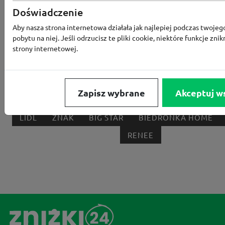
Doświadczenie
RTV EURO AGD
MODIVO
HEBE
FRIS
Aby nasza strona internetowa działała jak najlepiej podczas twojeg
MEDIA EXPERT
EOBUWIE
KOMPUTRONIK
pobytu na niej. Jeśli odrzucisz te pliki cookie, niektóre funkcje znik
BORN2BE
KOMFORT
CCC
SMYK
NE
strony internetowej.
LOUNGE BY ZALANDO
ALLEGRO
HOMLA
SHEIN
ERLI
ANSWEAR
4F
OLEOLE!
H
Zapisz wybrane
Akceptuj w
NOTINO
MEDIA MARKT
ALLEGRO PAY
MOR
LIDL
ZNAK
BIG STAR
BIEDRONKA HOME
RENEE