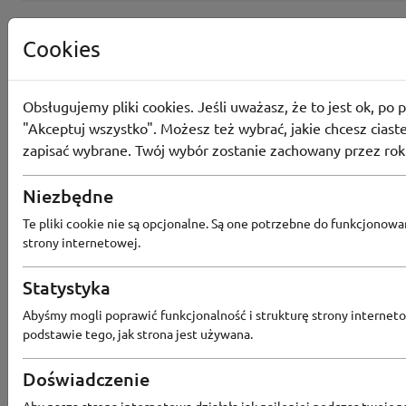
Cookies
Obsługujemy pliki cookies. Jeśli uważasz, że to jest ok, po p
"Akceptuj wszystko". Możesz też wybrać, jakie chcesz ciaste
zapisać wybrane. Twój wybór zostanie zachowany przez rok
Niezbędne
Te pliki cookie nie są opcjonalne. Są one potrzebne do funkcjonowa
strony internetowej.
Popularne sklepy
Statystyka
Abyśmy mogli poprawić funkcjonalność i strukturę strony interneto
podstawie tego, jak strona jest używana.
RTV EURO AGD
MODIVO
HEBE
FRIS
MEDIA EXPERT
EOBUWIE
KOMPUTRONIK
Doświadczenie
BORN2BE
KOMFORT
CCC
SMYK
NE