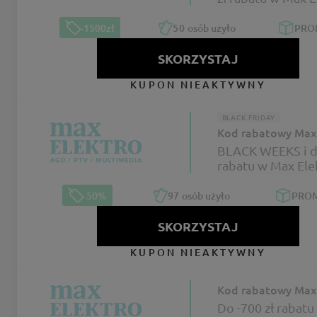
-1500zł
50
osób użyło
PRO
SKORZYSTAJ
KUPON NIEAKTYWNY
BLACK FRIDAY
Kod rabatowy Max 
BLACK WEEKS i d
rabatu w Max Ele
-50%
97
osób użyło
PRO
SKORZYSTAJ
KUPON NIEAKTYWNY
Kod rabatowy Max 
Do -700 zł rabatu