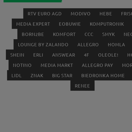
RTV EURO AGD
MODIVO
HEBE
FRIS
MEDIA EXPERT
EOBUWIE
KOMPUTRONIK
BORN2BE
KOMFORT
CCC
SMYK
NE
LOUNGE BY ZALANDO
ALLEGRO
HOMLA
SHEIN
ERLI
ANSWEAR
4F
OLEOLE!
H
NOTINO
MEDIA MARKT
ALLEGRO PAY
MOR
LIDL
ZNAK
BIG STAR
BIEDRONKA HOME
RENEE