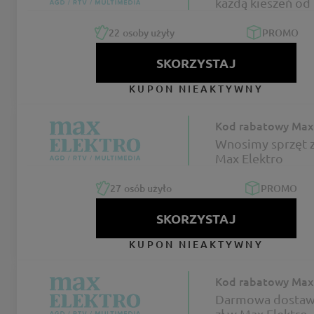
każdą kieszeń od
Elektro
22
osoby użyły
PROMO
SKORZYSTAJ
KUPON NIEAKTYWNY
Kod rabatowy Max 
Wnosimy sprzęt z
Max Elektro
27
osób użyło
PROMO
SKORZYSTAJ
KUPON NIEAKTYWNY
Kod rabatowy Max 
Darmowa dostaw
zł w Max Elektro