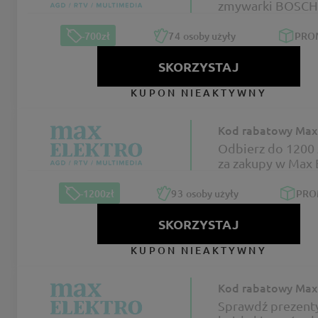
zmywarki BOSCH
Elektro
-700zł
74
osoby użyły
PRO
SKORZYSTAJ
KUPON NIEAKTYWNY
Kod rabatowy Max 
Odbierz do 1200 
za zakupy w Max 
-1200zł
93
osoby użyły
PR
SKORZYSTAJ
KUPON NIEAKTYWNY
Kod rabatowy Max 
Sprawdź prezent