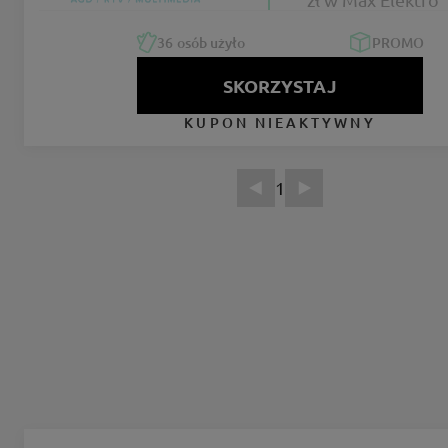
36
osób użyło
PROMO
SKORZYSTAJ
KUPON NIEAKTYWNY
1