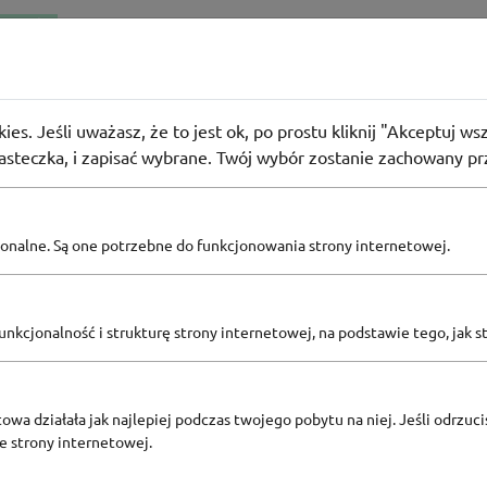
RZEDAŻE
ika Smakoszy
dem rabatowym na każdą dietę w Republice Smakoszy
ies. Jeśli uważasz, że to jest ok, po prostu kliknij "Akceptuj w
26
osób użyło
KOD
iasteczka, i zapisać wybrane. Twój wybór zostanie zachowany pr
pcjonalne. Są one potrzebne do funkcjonowania strony internetowej.
Zobacz inne
KODY RABATOWE REPUBLIKA SMAKOSZY
nkcjonalność i strukturę strony internetowej, na podstawie tego, jak s
owa działała jak najlepiej podczas twojego pobytu na niej. Jeśli odrzucis
ze strony internetowej.