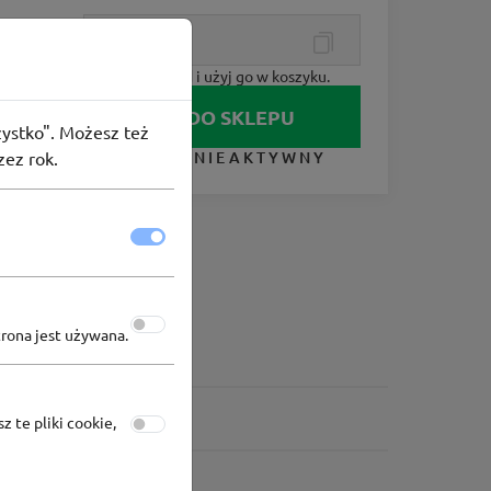
Skopiuj kod i użyj go w koszyku.
IDŹ DO SKLEPU
szystko". Możesz też
zez rok.
KUPON NIEAKTYWNY
trona jest używana.
z te pliki cookie,