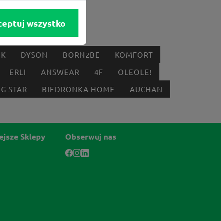
ceptuj wszystko
IK
DYSON
BORN2BE
KOMFORT
ERLI
ANSWEAR
4F
OLEOLE!
IG STAR
BIEDRONKA HOME
AUCHAN
ejsze Sklepy
Obserwuj nas