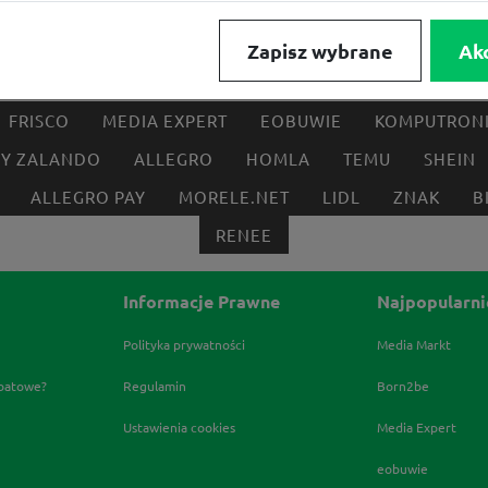
Zapisz wybrane
Ak
FRISCO
MEDIA EXPERT
EOBUWIE
KOMPUTRON
BY ZALANDO
ALLEGRO
HOMLA
TEMU
SHEIN
ALLEGRO PAY
MORELE.NET
LIDL
ZNAK
B
RENEE
Informacje Prawne
Najpopularni
Polityka prywatności
Media Markt
abatowe?
Regulamin
Born2be
Ustawienia cookies
Media Expert
eobuwie