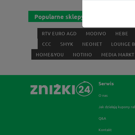
Popularne sklepy
RTV EURO AGD
MODIVO
HEBE
CCC
SMYK
NEONET
LOUNGE 
HOME&YOU
NOTINO
MEDIA MARKT
Serwis
O nas
Jak działają kupony r
Q&A
Kontakt