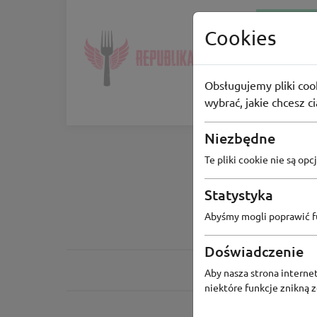
ZIMOWE WYP
Cookies
Republ
-10% z ko
Obsługujemy pliki cook
-10%
wybrać, jakie chcesz c
Niezbędne
Te pliki cookie nie są o
Statystyka
Abyśmy mogli poprawić fu
Doświadczenie
Aby nasza strona internet
niektóre funkcje znikną 