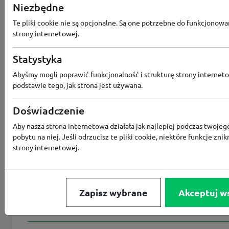
Niezbędne
Wszystkie kupony
Te pliki cookie nie są opcjonalne. Są one potrzebne do funkcjonowa
strony internetowej.
Największy rabat
Statystyka
Abyśmy mogli poprawić funkcjonalność i strukturę strony interneto
podstawie tego, jak strona jest używana.
Ostatnia aktualizacja
2
Doświadczenie
Aby nasza strona internetowa działała jak najlepiej podczas twojeg
pobytu na niej. Jeśli odrzucisz te pliki cookie, niektóre funkcje znik
strony internetowej.
Na skróty
Podobne kody rabatowe
Zapisz wybrane
Akceptuj w
Wszystkie kody rabatowe