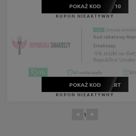
POKAŻ KOD
FAKT10
KUPON NIEAKTYWNY
KOD
ZIMOWE WYPRZE
Kod rabatowy Rep
Smakoszy
-5% zniżki na die
Republice Smako
-5%
63
osoby użyły
KO
POKAŻ KOD
NASTART
KUPON NIEAKTYWNY
1