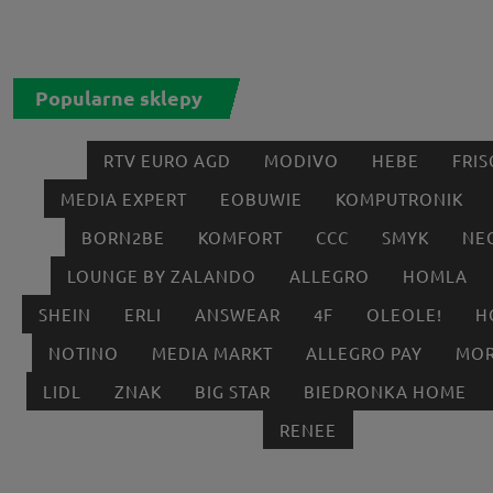
Popularne sklepy
RTV EURO AGD
MODIVO
HEBE
FRIS
MEDIA EXPERT
EOBUWIE
KOMPUTRONIK
BORN2BE
KOMFORT
CCC
SMYK
NE
LOUNGE BY ZALANDO
ALLEGRO
HOMLA
SHEIN
ERLI
ANSWEAR
4F
OLEOLE!
H
NOTINO
MEDIA MARKT
ALLEGRO PAY
MOR
LIDL
ZNAK
BIG STAR
BIEDRONKA HOME
RENEE