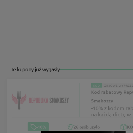
Te kupony już wygasły
KOD
ZIMOWE WYPRZE
Kod rabatowy Rep
Smakoszy
-10% z kodem r
na każdą dietę w
Republice Smako
-10%
26
osób użyło
K