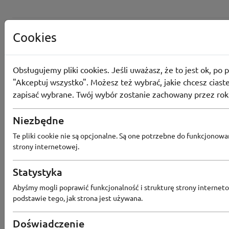
Cookies
Obsługujemy pliki cookies. Jeśli uważasz, że to jest ok, po p
"Akceptuj wszystko". Możesz też wybrać, jakie chcesz ciaste
zapisać wybrane. Twój wybór zostanie zachowany przez rok
Niezbędne
Te pliki cookie nie są opcjonalne. Są one potrzebne do funkcjonowa
strony internetowej.
Statystyka
Popularne sklepy
Abyśmy mogli poprawić funkcjonalność i strukturę strony interneto
podstawie tego, jak strona jest używana.
RTV EURO AGD
MODIVO
HEBE
FRIS
Doświadczenie
MEDIA EXPERT
EOBUWIE
KOMPUTRONIK