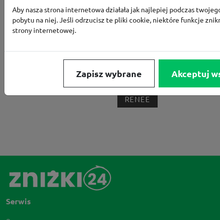
Aby nasza strona internetowa działała jak najlepiej podczas twojeg
BORN2BE
KOMFORT
CCC
SMYK
NE
pobytu na niej. Jeśli odrzucisz te pliki cookie, niektóre funkcje znik
strony internetowej.
LOUNGE BY ZALANDO
ALLEGRO
HOMLA
SHEIN
ERLI
ANSWEAR
4F
OLEOLE!
H
NOTINO
MEDIA MARKT
ALLEGRO PAY
MOR
Zapisz wybrane
Akceptuj w
LIDL
ZNAK
BIG STAR
BIEDRONKA HOME
RENEE
Serwis