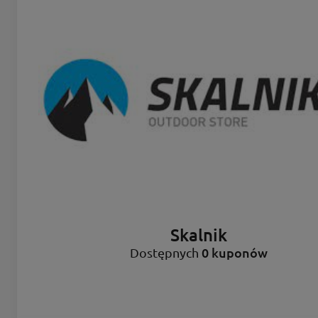
Skalnik
0 kuponów
Dostępnych