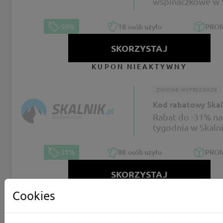
wspinaczkowe w 
-50%
18
osób użyło
PRO
SKORZYSTAJ
KUPON NIEAKTYWNY
ZIMOWE WYPRZEDAŻE
Kod rabatowy Skal
Rabat do -31% na
tygodnia w Skaln
-31%
88
osób użyło
PRO
SKORZYSTAJ
KUPON NIEAKTYWNY
Cookies