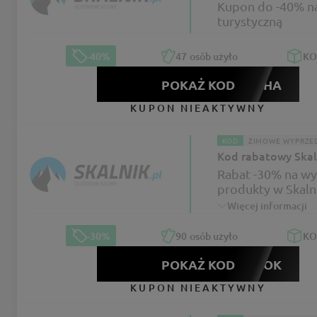
Kupon do -40% n
turystyczną
-40%
47
osób użyło
K
POKAŻ KOD
ANIOCHA
KUPON NIEAKTYWNY
KOD
ZIMOWE WYPRZE
Kod rabatowy Skal
Rabat -30% na w
produkty w Skaln
Więcej informacji
-30%
90
osób użyło
K
POKAŻ KOD
NOWYROK
KUPON NIEAKTYWNY