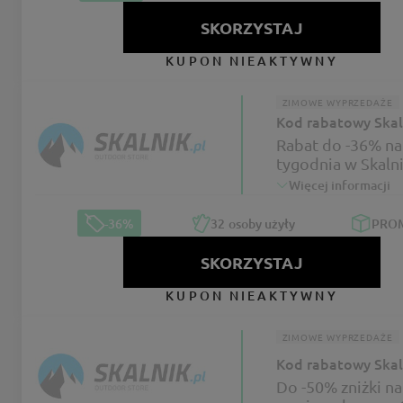
SKORZYSTAJ
KUPON NIEAKTYWNY
ZIMOWE WYPRZEDAŻE
Kod rabatowy Skal
Rabat do -36% na
tygodnia w Skaln
Więcej informacji
-36%
32
osoby użyły
PRO
SKORZYSTAJ
KUPON NIEAKTYWNY
ZIMOWE WYPRZEDAŻE
Kod rabatowy Skal
Do -50% zniżki na