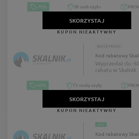
-70%
38
osób użyło
PRO
SKORZYSTAJ
KUPON NIEAKTYWNY
BLACK FRIDAY
Kod rabatowy Skal
Wyprzedaż do -6
rabatu w Skalnik
-60%
73
osoby użyły
PRO
SKORZYSTAJ
KUPON NIEAKTYWNY
KOD
Kod rabatowy Skal