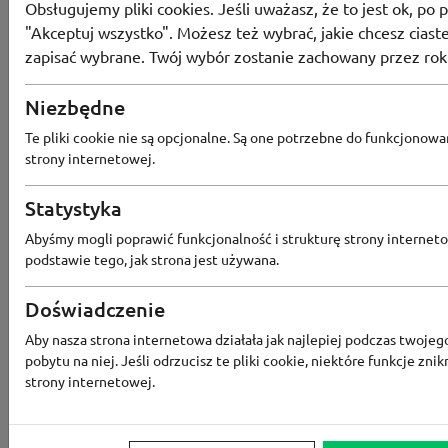
Kod rabatowy Skal
Obsługujemy pliki cookies. Jeśli uważasz, że to jest ok, po p
Promocja produk
"Akceptuj wszystko". Możesz też wybrać, jakie chcesz ciaste
tygodnia! Matera
zapisać wybrane. Twój wybór zostanie zachowany przez rok
Skalnik.pl!
Niezbędne
-43%
30
osób użyło
PRO
Te pliki cookie nie są opcjonalne. Są one potrzebne do funkcjonowa
SKORZYSTAJ
strony internetowej.
KUPON NIEAKTYWNY
Statystyka
Abyśmy mogli poprawić funkcjonalność i strukturę strony interneto
BLACK FRIDAY
podstawie tego, jak strona jest używana.
Kod rabatowy Skal
SALE nawet do -
Doświadczenie
taniej w Skalnik
Aby nasza strona internetowa działała jak najlepiej podczas twojeg
pobytu na niej. Jeśli odrzucisz te pliki cookie, niektóre funkcje znik
-60%
49
osób użyło
PRO
strony internetowej.
SKORZYSTAJ
KUPON NIEAKTYWNY