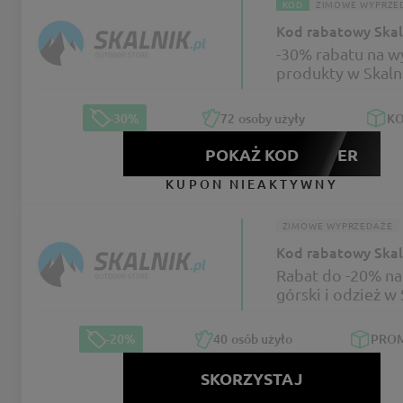
KOD
ZIMOWE WYPRZE
Kod rabatowy Skal
-30% rabatu na w
produkty w Skaln
-30%
72
osoby użyły
K
POKAŻ KOD
WINTER
KUPON NIEAKTYWNY
ZIMOWE WYPRZEDAŻE
Kod rabatowy Skal
Rabat do -20% na
górski i odzież w 
-20%
40
osób użyło
PRO
SKORZYSTAJ