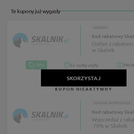
Te kupony już wygasły
WIOSNA
Kod rabatowy Skal
Outlet z rabatem
w Skalnik
-70%
62
osoby użyły
PRO
SKORZYSTAJ
KUPON NIEAKTYWNY
ZIMOWE WYPRZEDAŻE
Kod rabatowy Skal
Wyprzedaż z rab
-70% w Skalnik