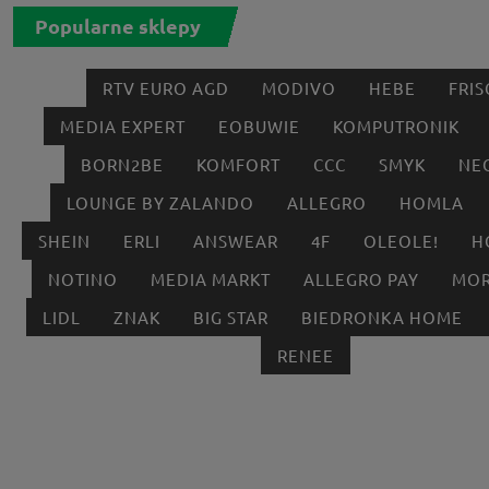
Popularne sklepy
RTV EURO AGD
MODIVO
HEBE
FRIS
MEDIA EXPERT
EOBUWIE
KOMPUTRONIK
BORN2BE
KOMFORT
CCC
SMYK
NE
LOUNGE BY ZALANDO
ALLEGRO
HOMLA
SHEIN
ERLI
ANSWEAR
4F
OLEOLE!
H
NOTINO
MEDIA MARKT
ALLEGRO PAY
MOR
LIDL
ZNAK
BIG STAR
BIEDRONKA HOME
RENEE