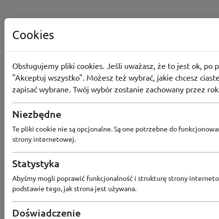
Cookies
Obsługujemy pliki cookies. Jeśli uważasz, że to jest ok, po p
"Akceptuj wszystko". Możesz też wybrać, jakie chcesz ciaste
zapisać wybrane. Twój wybór zostanie zachowany przez rok
Niezbędne
Te pliki cookie nie są opcjonalne. Są one potrzebne do funkcjonowa
strony internetowej.
Statystyka
Popularne sklepy
Abyśmy mogli poprawić funkcjonalność i strukturę strony interneto
podstawie tego, jak strona jest używana.
RTV EURO AGD
MODIVO
HEBE
FRIS
Doświadczenie
MEDIA EXPERT
EOBUWIE
KOMPUTRONIK