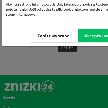
Aby nasza strona internetowa działała jak najlepiej podczas twojeg
BORN2BE
KOMFORT
CCC
SMYK
NE
pobytu na niej. Jeśli odrzucisz te pliki cookie, niektóre funkcje znik
LOUNGE BY ZALANDO
ALLEGRO
HOMLA
strony internetowej.
SHEIN
ERLI
ANSWEAR
4F
OLEOLE!
H
NOTINO
MEDIA MARKT
ALLEGRO PAY
MOR
Zapisz wybrane
Akceptuj w
LIDL
ZNAK
BIG STAR
BIEDRONKA HOME
RENEE
Serwis
O nas