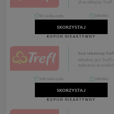
zł w sklepie Trefl
92
osoby użyły
PROMO
SKORZYSTAJ
KUPON NIEAKTYWNY
Kod rabatowy Tref
Idealne gry Trefl
zabrania w podró
100
osób użyło
PROMO
SKORZYSTAJ
KUPON NIEAKTYWNY