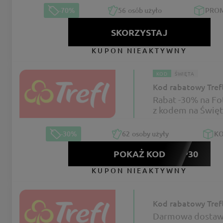
-70%
56
osób użyło
PRO
SKORZYSTAJ
KUPON NIEAKTYWNY
KOD
ŚWIĘTA
Kod rabatowy Tref
Rabat -30% na Fo
z kodem na Świę
sklepie Trefl
-30%
62
osoby użyły
K
POKAŻ KOD
FP30
KUPON NIEAKTYWNY
Kod rabatowy Tref
Darmowa dostaw