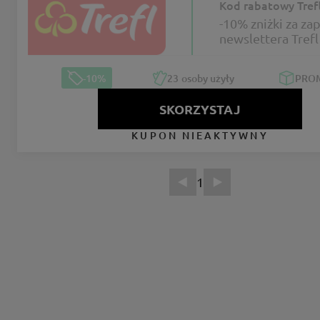
Kod rabatowy Tref
-10% zniżki za za
newslettera Trefl
-10%
23
osoby użyły
PRO
SKORZYSTAJ
KUPON NIEAKTYWNY
1