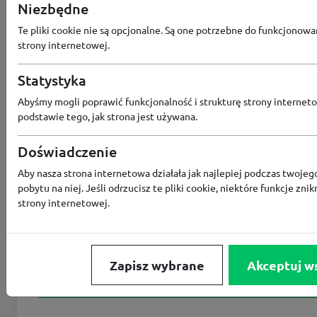
0 kuponów
Dostępnych
Niezbędne
Te pliki cookie nie są opcjonalne. Są one potrzebne do funkcjonowa
strony internetowej.
Statystyka
Aktualne zniżki
Abyśmy mogli poprawić funkcjonalność i strukturę strony interneto
i kupony
podstawie tego, jak strona jest używana.
Doświadczenie
Kody rabatowe
Aby nasza strona internetowa działała jak najlepiej podczas twojeg
pobytu na niej. Jeśli odrzucisz te pliki cookie, niektóre funkcje znik
strony internetowej.
Aktualne promocje
Zapisz wybrane
Akceptuj w
Wszystkie kupony