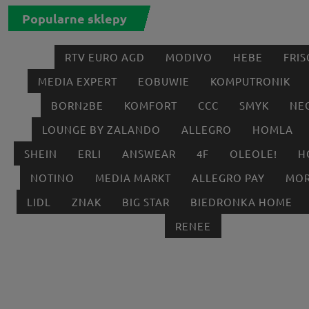
Popularne sklepy
RTV EURO AGD
MODIVO
HEBE
FRIS
MEDIA EXPERT
EOBUWIE
KOMPUTRONIK
BORN2BE
KOMFORT
CCC
SMYK
NE
LOUNGE BY ZALANDO
ALLEGRO
HOMLA
SHEIN
ERLI
ANSWEAR
4F
OLEOLE!
H
NOTINO
MEDIA MARKT
ALLEGRO PAY
MOR
LIDL
ZNAK
BIG STAR
BIEDRONKA HOME
RENEE