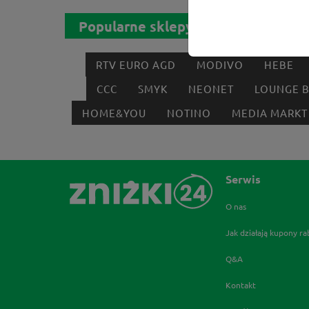
Popularne sklepy
RTV EURO AGD
MODIVO
HEBE
CCC
SMYK
NEONET
LOUNGE 
HOME&YOU
NOTINO
MEDIA MARKT
Serwis
O nas
Jak działają kupony r
Q&A
Kontakt