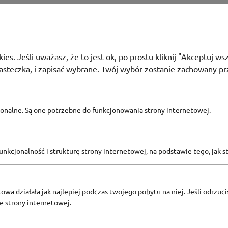
ostawa od 150 zł w sklepie Trefl
ies. Jeśli uważasz, że to jest ok, po prostu kliknij "Akceptuj w
 użyły
PROMO
iasteczka, i zapisać wybrane. Twój wybór zostanie zachowany pr
pcjonalne. Są one potrzebne do funkcjonowania strony internetowej.
Zobacz inne
KODY RABATOWE TREFL
nkcjonalność i strukturę strony internetowej, na podstawie tego, jak s
owa działała jak najlepiej podczas twojego pobytu na niej. Jeśli odrzucis
ze strony internetowej.