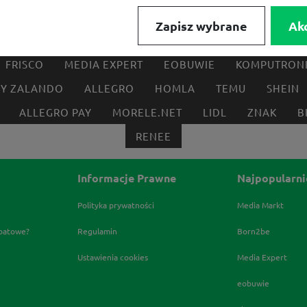
Zapisz wybrane
Ak
FRISCO
MEDIA EXPERT
EOBUWIE
KOMPUTRON
BY ZALANDO
ALLEGRO
HOMLA
TEMU
SHEIN
ALLEGRO PAY
MORELE.NET
LIDL
ZNAK
B
RENEE
Informacje Prawne
Najpopularni
Polityka prywatności
Media Markt
abatowe?
Regulamin
Born2be
Ustawienia cookies
Media Expert
eobuwie