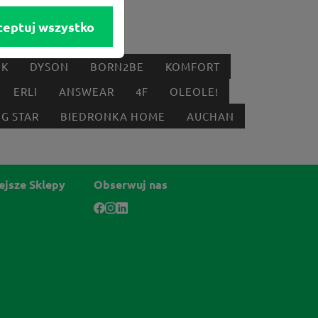
ceptuj wszystko
IK
DYSON
BORN2BE
KOMFORT
ERLI
ANSWEAR
4F
OLEOLE!
IG STAR
BIEDRONKA HOME
AUCHAN
ejsze Sklepy
Obserwuj nas