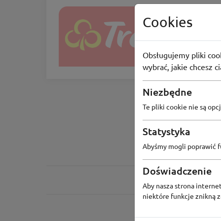
Cookies
Trefl
Darmowa d
Obsługujemy pliki cook
92
osoby
wybrać, jakie chcesz c
Niezbędne
Te pliki cookie nie są o
Statystyka
Abyśmy mogli poprawić fu
Doświadczenie
Aby nasza strona internet
niektóre funkcje znikną 