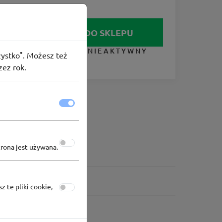
IDŹ DO SKLEPU
KUPON NIEAKTYWNY
szystko". Możesz też
zez rok.
trona jest używana.
z te pliki cookie,