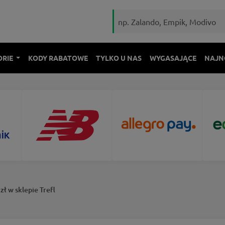
ORIE
KODY RABATOWE
TYLKO U NAS
WYGASAJĄCE
NAJN
ł w sklepie Trefl