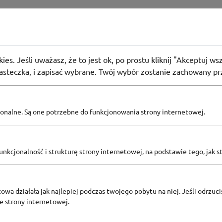
 na Fotopuzzle z kodem na Święta w sklepie Trefl
ies. Jeśli uważasz, że to jest ok, po prostu kliknij "Akceptuj w
62
osoby użyły
KOD
iasteczka, i zapisać wybrane. Twój wybór zostanie zachowany pr
pcjonalne. Są one potrzebne do funkcjonowania strony internetowej.
Zobacz inne
KODY RABATOWE TREFL
nkcjonalność i strukturę strony internetowej, na podstawie tego, jak s
owa działała jak najlepiej podczas twojego pobytu na niej. Jeśli odrzucis
ze strony internetowej.