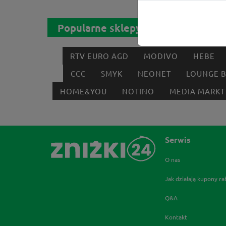
Popularne sklepy
RTV EURO AGD
MODIVO
HEBE
CCC
SMYK
NEONET
LOUNGE 
HOME&YOU
NOTINO
MEDIA MARKT
Serwis
O nas
Jak działają kupony r
Q&A
Kontakt