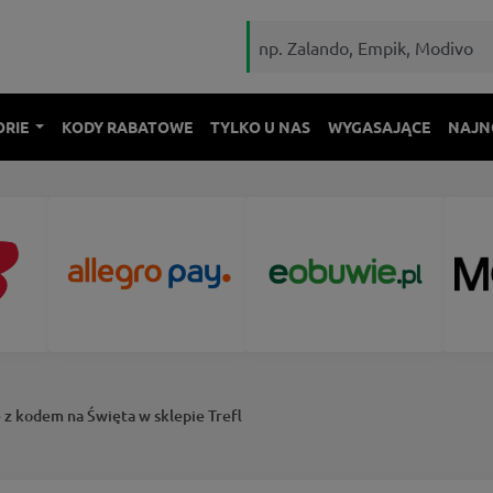
ORIE
KODY RABATOWE
TYLKO U NAS
WYGASAJĄCE
NAJN
 z kodem na Święta w sklepie Trefl