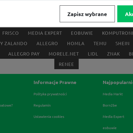
Zapisz wybrane
Ak
FRISCO
MEDIA EXPERT
EOBUWIE
KOMPUTRON
BY ZALANDO
ALLEGRO
HOMLA
TEMU
SHEIN
ALLEGRO PAY
MORELE.NET
LIDL
ZNAK
B
RENEE
Informacje Prawne
Najpopularni
Polityka prywatności
Media Markt
abatowe?
Regulamin
Born2be
Ustawienia cookies
Media Expert
eobuwie