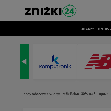
SKLEPY
KATEG
>
>
>
Rabat -30% na Fotopuzzle
Kody rabatowe
Sklepy
Trefl