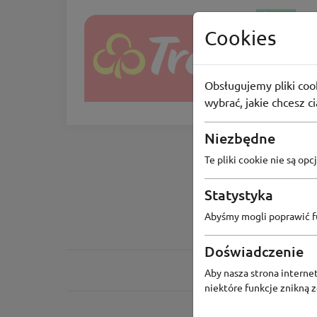
ŚWIĘTA
Cookies
Trefl
Rabat -30%
Obsługujemy pliki cook
-30%
wybrać, jakie chcesz c
Niezbędne
Te pliki cookie nie są o
Statystyka
Abyśmy mogli poprawić fu
Doświadczenie
Aby nasza strona internet
niektóre funkcje znikną 