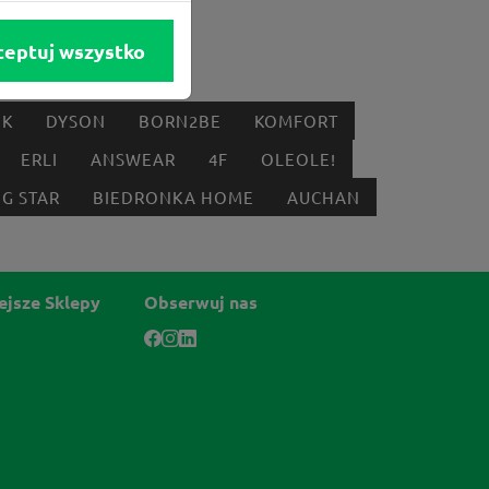
ceptuj wszystko
IK
DYSON
BORN2BE
KOMFORT
ERLI
ANSWEAR
4F
OLEOLE!
IG STAR
BIEDRONKA HOME
AUCHAN
ejsze Sklepy
Obserwuj nas