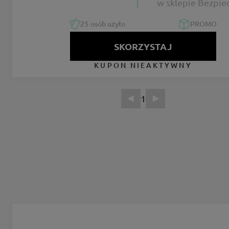
w sklepie Bezpie
Rodzina
25
osób użyło
PROMO
SKORZYSTAJ
KUPON NIEAKTYWNY
1