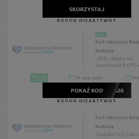
SKORZYSTAJ
KUPON NIEAKTYWNY
KOD
Kod rabatowy Bez
Rodzina
-20% rabatu na
Smartwatch GPS 
dziecka w sklepie
Bezpieczna Rodz
-20
39
osób użyło
KO
POKAŻ KOD
ZIMA20
KUPON NIEAKTYWNY
Kod rabatowy Bez
Rodzina
Opaska SOS już o