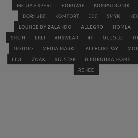
MEDIA EXPERT
EOBUWIE
KOMPUTRONIK
BORN2BE
KOMFORT
CCC
SMYK
NE
LOUNGE BY ZALANDO
ALLEGRO
HOMLA
SHEIN
ERLI
ANSWEAR
4F
OLEOLE!
H
NOTINO
MEDIA MARKT
ALLEGRO PAY
MOR
LIDL
ZNAK
BIG STAR
BIEDRONKA HOME
RENEE