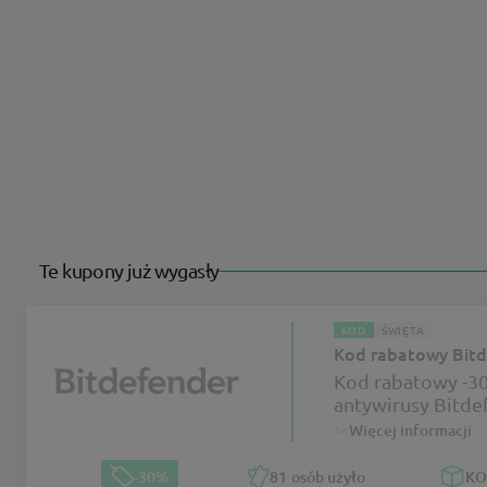
Te kupony już wygasły
KOD
ŚWIĘTA
Kod rabatowy Bitd
Kod rabatowy -3
antywirusy Bitde
Więcej informacji
-30%
81
osób użyło
K