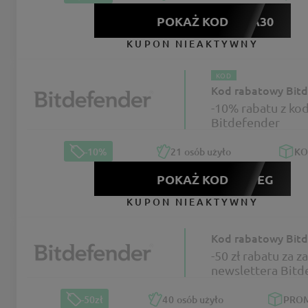
POKAŻ KOD
SANTA30
KUPON NIEAKTYWNY
KOD
Kod rabatowy Bitd
-10% rabatu z ko
Bitdefender
-10%
21
osób użyło
K
POKAŻ KOD
63VE3EG
KUPON NIEAKTYWNY
Kod rabatowy Bitd
-50 zł rabatu za z
newslettera Bitd
-50zł
40
osób użyło
PRO