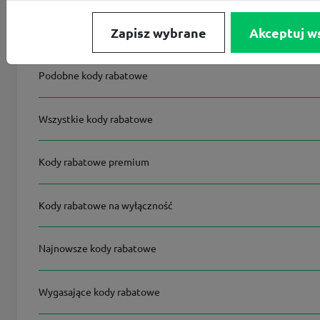
Zapisz wybrane
Akceptuj w
Na skróty
Podobne kody rabatowe
Wszystkie kody rabatowe
Kody rabatowe premium
Kody rabatowe na wyłączność
Najnowsze kody rabatowe
Wygasające kody rabatowe