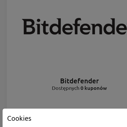
Bitdefender
0 kuponów
Dostępnych
Cookies
Aktualne zniżki