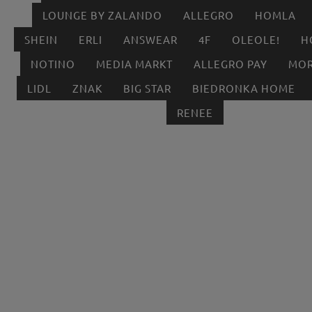
LOUNGE BY ZALANDO
ALLEGRO
HOMLA
SHEIN
ERLI
ANSWEAR
4F
OLEOLE!
H
NOTINO
MEDIA MARKT
ALLEGRO PAY
MOR
LIDL
ZNAK
BIG STAR
BIEDRONKA HOME
RENEE