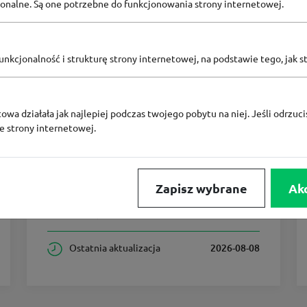
pcjonalne. Są one potrzebne do funkcjonowania strony internetowej.
1
nkcjonalność i strukturę strony internetowej, na podstawie tego, jak s
Aktualne zniżki
i kupony
Kody rabatowe
0
owa działała jak najlepiej podczas twojego pobytu na niej. Jeśli odrzucis
ze strony internetowej.
0
Aktualne promocje
Wszystkie kupony
1
Zapisz wybrane
Ak
Największy rabat
Ostatnia aktualizacja
2026-08-08