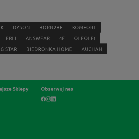
IK
DYSON
BORN2BE
KOMFORT
ERLI
ANSWEAR
4F
OLEOLE!
IG STAR
BIEDRONKA HOME
AUCHAN
ejsze Sklepy
Obserwuj nas