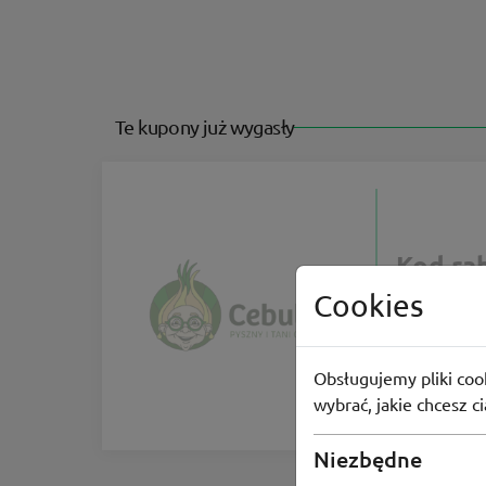
Te kupony już wygasły
Kod ra
Pyszna i t
Cookies
Obsługujemy pliki cook
42
osoby
wybrać, jakie chcesz c
Więcej inf
Niezbędne