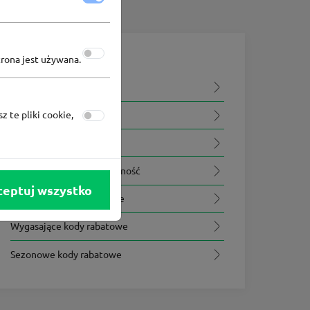
trona jest używana.
Na skróty
Podobne kody rabatowe
z te pliki cookie,
Wszystkie kody rabatowe
Kody rabatowe premium
Kody rabatowe na wyłączność
ceptuj wszystko
Najnowsze kody rabatowe
Wygasające kody rabatowe
Sezonowe kody rabatowe