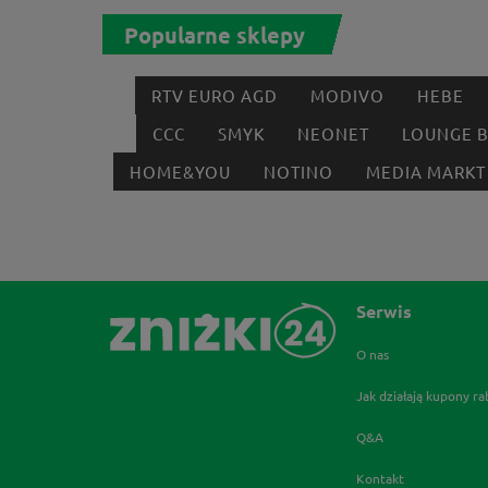
Popularne sklepy
RTV EURO AGD
MODIVO
HEBE
CCC
SMYK
NEONET
LOUNGE 
HOME&YOU
NOTINO
MEDIA MARKT
Serwis
O nas
Jak działają kupony r
Q&A
Kontakt