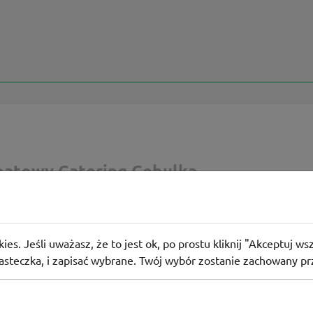
batowy Catering Cebulka
ania dieta pudełkowa od 49 zł w Catering Cebulka
ies. Jeśli uważasz, że to jest ok, po prostu kliknij "Akceptuj w
 użyły
PROMO
iasteczka, i zapisać wybrane. Twój wybór zostanie zachowany pr
ormacji