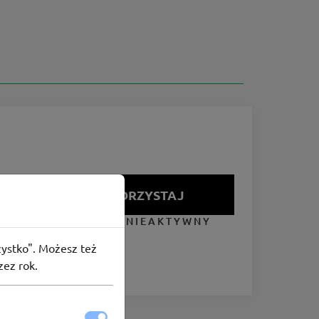
SKORZYSTAJ
KUPON NIEAKTYWNY
szystko". Możesz też
zez rok.