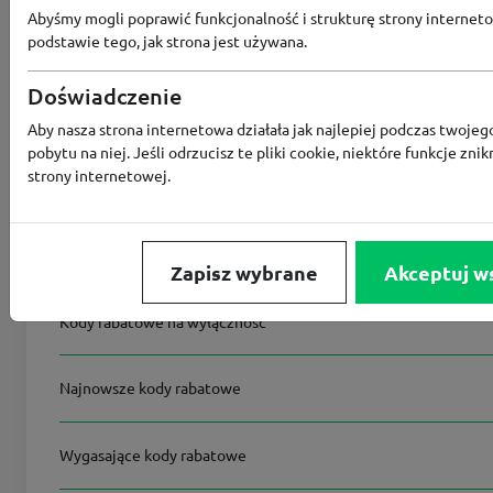
Abyśmy mogli poprawić funkcjonalność i strukturę strony interneto
podstawie tego, jak strona jest używana.
Na skróty
Doświadczenie
Podobne kody rabatowe
Aby nasza strona internetowa działała jak najlepiej podczas twojeg
pobytu na niej. Jeśli odrzucisz te pliki cookie, niektóre funkcje znik
strony internetowej.
Wszystkie kody rabatowe
Kody rabatowe premium
Zapisz wybrane
Akceptuj w
Kody rabatowe na wyłączność
Najnowsze kody rabatowe
Wygasające kody rabatowe