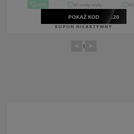
-20%
62
osoby użyły
K
POKAŻ KOD
SAVE20
KUPON NIEAKTYWNY
1