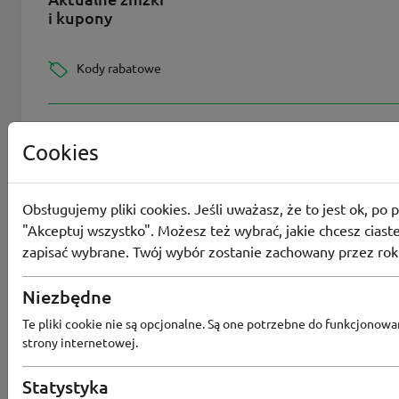
i kupony
Kody rabatowe
Aktualne promocje
Cookies
Obsługujemy pliki cookies. Jeśli uważasz, że to jest ok, po p
Wszystkie kupony
"Akceptuj wszystko". Możesz też wybrać, jakie chcesz ciaste
zapisać wybrane. Twój wybór zostanie zachowany przez rok
Największy rabat
Niezbędne
Te pliki cookie nie są opcjonalne. Są one potrzebne do funkcjonowa
strony internetowej.
Ostatnia aktualizacja
2
Statystyka