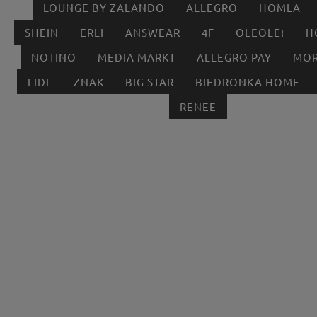
LOUNGE BY ZALANDO
ALLEGRO
HOMLA
SHEIN
ERLI
ANSWEAR
4F
OLEOLE!
H
NOTINO
MEDIA MARKT
ALLEGRO PAY
MOR
LIDL
ZNAK
BIG STAR
BIEDRONKA HOME
RENEE