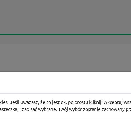
abatowy PRIMODO
a promocja! Cała oferta BIELIZNY w Primodo -25%!
ies. Jeśli uważasz, że to jest ok, po prostu kliknij "Akceptuj w
iasteczka, i zapisać wybrane. Twój wybór zostanie zachowany pr
11
osób użyło
KOD