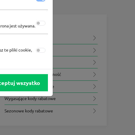
trona jest używana.
Na skróty
Podobne kody rabatowe
z te pliki cookie,
Wszystkie kody rabatowe
Kody rabatowe premium
Kody rabatowe na wyłączność
ceptuj wszystko
Najnowsze kody rabatowe
Wygasające kody rabatowe
Sezonowe kody rabatowe