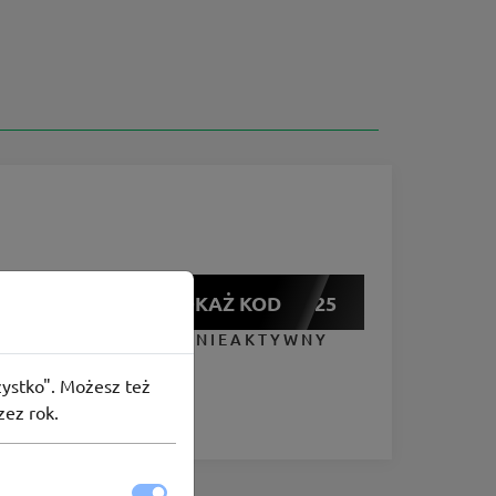
POKAŻ KOD
sale25
KUPON NIEAKTYWNY
szystko". Możesz też
zez rok.