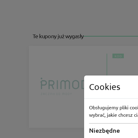
Te kupony już wygasły
KOD
Kod r
Cookies
Weekendow
Obsługujemy pliki cook
wybrać, jakie chcesz c
-25%
Niezbędne