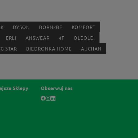
IK
DYSON
BORN2BE
KOMFORT
ERLI
ANSWEAR
4F
OLEOLE!
IG STAR
BIEDRONKA HOME
AUCHAN
ejsze Sklepy
Obserwuj nas