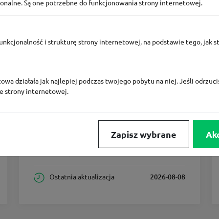
pcjonalne. Są one potrzebne do funkcjonowania strony internetowej.
1
nkcjonalność i strukturę strony internetowej, na podstawie tego, jak s
Aktualne zniżki
i kupony
Kody rabatowe
0
owa działała jak najlepiej podczas twojego pobytu na niej. Jeśli odrzucis
ze strony internetowej.
0
Aktualne promocje
Wszystkie kupony
1
Zapisz wybrane
Ak
Największy rabat
Ostatnia aktualizacja
2026-08-08