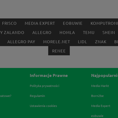
FRISCO
MEDIA EXPERT
EOBUWIE
KOMPUTRON
BY ZALANDO
ALLEGRO
HOMLA
TEMU
SHEIN
ALLEGRO PAY
MORELE.NET
LIDL
ZNAK
B
RENEE
Informacje Prawne
Najpopularni
Polityka prywatności
Media Markt
abatowe?
Regulamin
Born2be
Ustawienia cookies
Media Expert
eobuwie