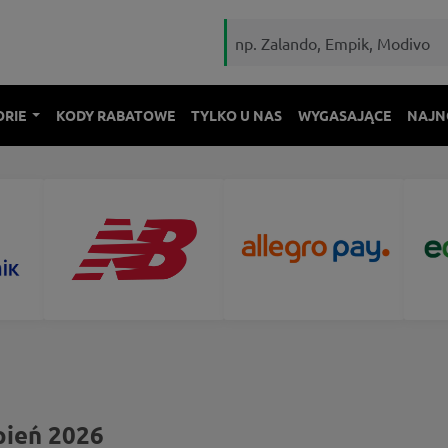
ORIE
KODY RABATOWE
TYLKO U NAS
WYGASAJĄCE
NAJN
pień 2026