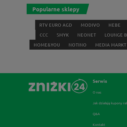
Popularne sklepy
RTV EURO AGD
MODIVO
HEBE
CCC
SMYK
NEONET
LOUNGE 
HOME&YOU
NOTINO
MEDIA MARKT
Serwis
O nas
Jak działają kupony r
Q&A
Kontakt