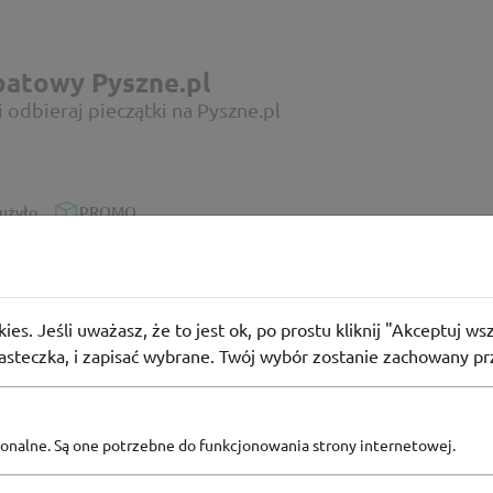
batowy Pyszne.pl
 odbieraj pieczątki na Pyszne.pl
użyło
PROMO
ies. Jeśli uważasz, że to jest ok, po prostu kliknij "Akceptuj w
iasteczka, i zapisać wybrane. Twój wybór zostanie zachowany pr
batowy Pyszne.pl
pyszne jedzenie u najlepszych na Pyszne.pl
pcjonalne. Są one potrzebne do funkcjonowania strony internetowej.