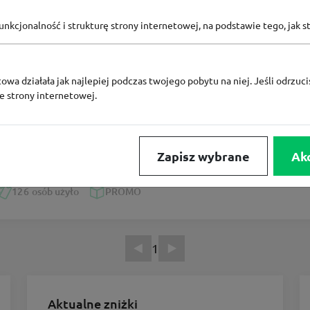
b użyło
PROMO
nkcjonalność i strukturę strony internetowej, na podstawie tego, jak s
owa działała jak najlepiej podczas twojego pobytu na niej. Jeśli odrzucis
ze strony internetowej.
batowy Pyszne.pl
tu w wybranych restauracjach na Pyszne.pl
Zapisz wybrane
Ak
126
osób użyło
PROMO
1
Aktualne zniżki