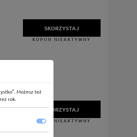
SKORZYSTAJ
KUPON NIEAKTYWNY
szystko". Możesz też
zez rok.
SKORZYSTAJ
KUPON NIEAKTYWNY