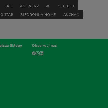
ERLI
ANSWEAR
4F
OLEOLE!
IG STAR
BIEDRONKA HOME
AUCHAN
ejsze Sklepy
Obserwuj nas