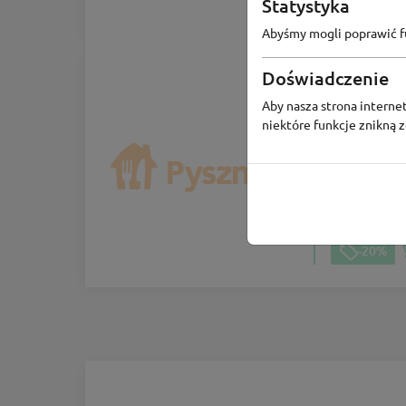
Statystyka
100
osó
Abyśmy mogli poprawić fu
Doświadczenie
Aby nasza strona internet
niektóre funkcje znikną 
Kod ra
-20% raba
-20%