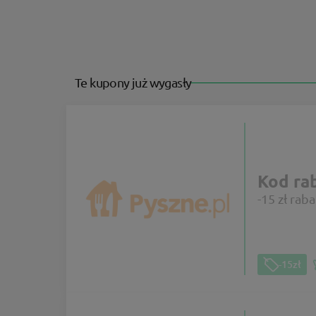
Te kupony już wygasły
Kod ra
-15 zł rab
-15zł