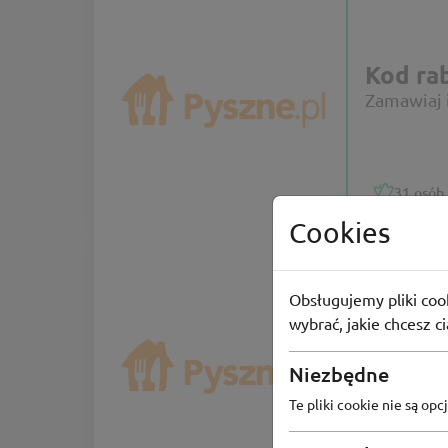
Kod ra
Zamawiaj i
31
osób 
Cookies
Obsługujemy pliki cook
wybrać, jakie chcesz c
Kod ra
Zamawiaj 
Niezbędne
Te pliki cookie nie są o