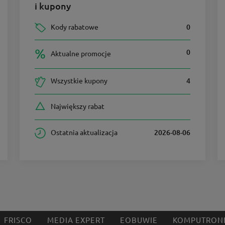
i kupony
Kody rabatowe
0
0
Aktualne promocje
Wszystkie kupony
4
Największy rabat
Ostatnia aktualizacja
2026-08-06
FRISCO
MEDIA EXPERT
EOBUWIE
KOMPUTRON