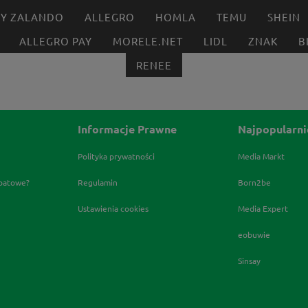
BY ZALANDO
ALLEGRO
HOMLA
TEMU
SHEIN
ALLEGRO PAY
MORELE.NET
LIDL
ZNAK
B
RENEE
Informacje Prawne
Najpopularni
Polityka prywatności
Media Markt
abatowe?
Regulamin
Born2be
Ustawienia cookies
Media Expert
eobuwie
Sinsay