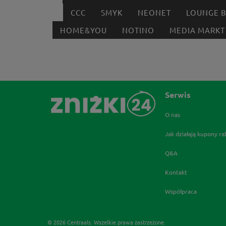
CCC
SMYK
NEONET
LOUNGE 
HOME&YOU
NOTINO
MEDIA MARKT
Serwis
O nas
Jak działają kupony r
Q&A
Kontakt
Współpraca
© 2026 Centraals. Wszelkie prawa zastrzeżone.