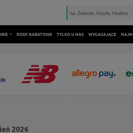
ORIE
KODY RABATOWE
TYLKO U NAS
WYGASAJĄCE
NAJN
pień 2026