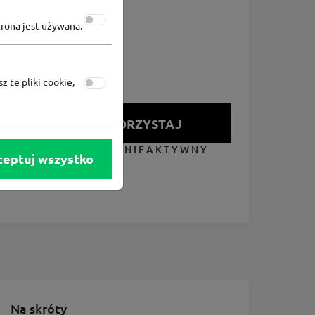
trona jest używana.
z te pliki cookie,
SKORZYSTAJ
KUPON NIEAKTYWNY
ceptuj wszystko
Na skróty