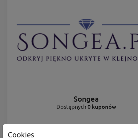
Songea
0 kuponów
Dostępnych
Cookies