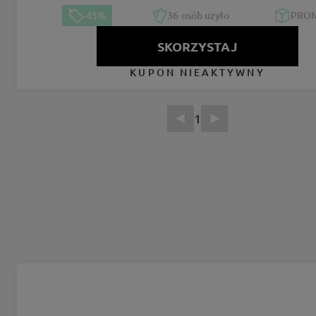
-45%
36
osób użyło
PRO
SKORZYSTAJ
KUPON NIEAKTYWNY
1