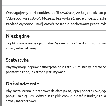
Aktualne zniżki
i kupony
Obsługujemy pliki cookies. Jeśli uważasz, że to jest ok, po p
"Akceptuj wszystko". Możesz też wybrać, jakie chcesz ciaste
zapisać wybrane. Twój wybór zostanie zachowany przez rok
Kody rabatowe
Niezbędne
Te pliki cookie nie są opcjonalne. Są one potrzebne do funkcjonowa
Aktualne promocje
strony internetowej.
Statystyka
Wszystkie kupony
Abyśmy mogli poprawić funkcjonalność i strukturę strony interneto
podstawie tego, jak strona jest używana.
Doświadczenie
Największy rabat
Aby nasza strona internetowa działała jak najlepiej podczas twojeg
pobytu na niej. Jeśli odrzucisz te pliki cookie, niektóre funkcje znik
strony internetowej.
Ostatnia aktualizacja
2