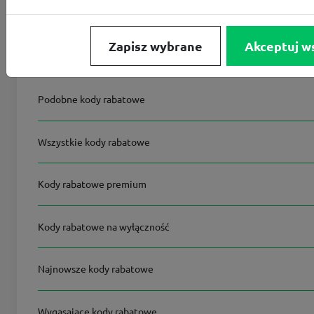
Zapisz wybrane
Akceptuj w
Na skróty
Podobne kody rabatowe
Wszystkie kody rabatowe
Kody rabatowe premium
Kody rabatowe na wyłączność
Najnowsze kody rabatowe
Wygasające kody rabatowe