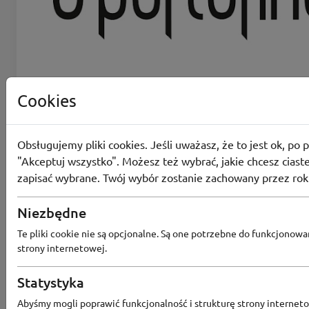
Cookies
Sportofino
0 kuponów
Dostępnych
Obsługujemy pliki cookies. Jeśli uważasz, że to jest ok, po p
"Akceptuj wszystko". Możesz też wybrać, jakie chcesz ciaste
zapisać wybrane. Twój wybór zostanie zachowany przez rok
Niezbędne
Aktualne zniżki
i kupony
Te pliki cookie nie są opcjonalne. Są one potrzebne do funkcjonowa
strony internetowej.
Kody rabatowe
Statystyka
Abyśmy mogli poprawić funkcjonalność i strukturę strony interneto