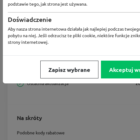
podstawie tego, jak strona jest używana.
Aktualne promocje
Doświadczenie
Aby nasza strona internetowa działała jak najlepiej podczas twojeg
Wszystkie kupony
pobytu na niej. Jeśli odrzucisz te pliki cookie, niektóre funkcje znik
strony internetowej.
Największy rabat
Zapisz wybrane
Akceptuj w
Ostatnia aktualizacja
2
Na skróty
Podobne kody rabatowe