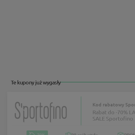
Te kupony już wygasły
Kod rabatowy Spor
Rabat do -70% L
SALE Sportofino
-70%
90
osób użyło
PRO