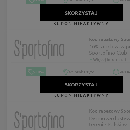
SKORZYSTAJ
KUPON NIEAKTYWNY
Kod rabatowy Spor
10% zniżki za zap
Sportofino Club
Więcej informacji
-10%
65
osób użyło
PRO
SKORZYSTAJ
KUPON NIEAKTYWNY
Kod rabatowy Spor
Darmowa dostaw
terenie Polski w