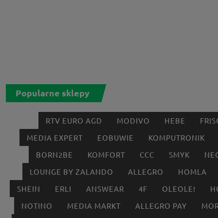
Popularne sklepy
RTV EURO AGD
MODIVO
HEBE
FRIS
MEDIA EXPERT
EOBUWIE
KOMPUTRONIK
BORN2BE
KOMFORT
CCC
SMYK
NE
LOUNGE BY ZALANDO
ALLEGRO
HOMLA
SHEIN
ERLI
ANSWEAR
4F
OLEOLE!
H
NOTINO
MEDIA MARKT
ALLEGRO PAY
MOR