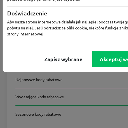
Podobne kody rabatowe
Doświadczenie
Aby nasza strona internetowa działała jak najlepiej podczas twojeg
Wszystkie kody rabatowe
pobytu na niej. Jeśli odrzucisz te pliki cookie, niektóre funkcje znik
strony internetowej.
Kody rabatowe premium
Zapisz wybrane
Akceptuj w
Kody rabatowe na wyłączność
Najnowsze kody rabatowe
Wygasające kody rabatowe
Sezonowe kody rabatowe