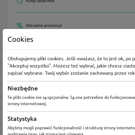
Kody rabatowe
Aktualne promocje
Cookies
Wszystkie kupony
Obsługujemy pliki cookies. Jeśli uważasz, że to jest ok, po p
"Akceptuj wszystko". Możesz też wybrać, jakie chcesz ciaste
zapisać wybrane. Twój wybór zostanie zachowany przez rok
Największy rabat
Niezbędne
Te pliki cookie nie są opcjonalne. Są one potrzebne do funkcjonowa
Ostatnia aktualizacja
2
strony internetowej.
Statystyka
Abyśmy mogli poprawić funkcjonalność i strukturę strony interneto
Na skróty
podstawie tego, jak strona jest używana.