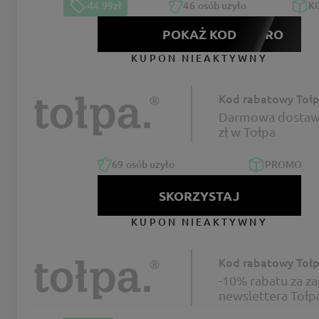
-44.99zł
46
osób użyło
K
POKAŻ KOD
LIPIDRO
KUPON NIEAKTYWNY
Kod rabatowy Toł
Darmowa dostaw
zł w Tołpa
69
osób użyło
PROMO
SKORZYSTAJ
KUPON NIEAKTYWNY
Kod rabatowy Toł
-10% rabatu za za
newslettera Tołp