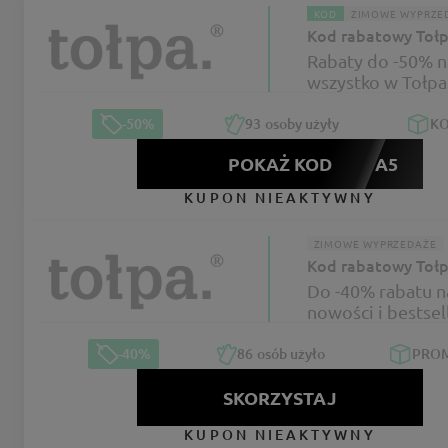
KOD
ZIMOWE WYPRZE
Kod rabatowy Toł
Rabaty do -50% n
wszystko w Tołpa
-50%
93
osoby użyły
K
POKAŻ KOD
TOLPA5
KUPON NIEAKTYWNY
ZIMOWE WYPRZEDAŻE
Kod rabatowy Toł
Do -40% rabatu n
nowości i bestsel
Tołpa
-40%
86
osób użyło
PRO
SKORZYSTAJ
KUPON NIEAKTYWNY