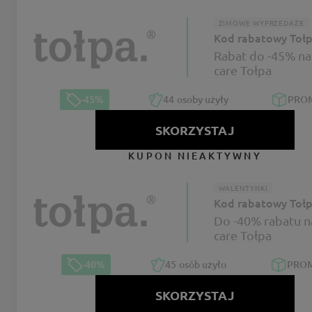
ZIMOWE WYPRZEDAŻE
Kod rabatowy Toł
Rabat do -45% na
care Tołpa
-45%
44
osoby użyły
PRO
SKORZYSTAJ
KUPON NIEAKTYWNY
WALENTYNKI
Kod rabatowy Toł
Do -40% rabatu n
care Tołpa
-40%
45
osób użyło
PRO
SKORZYSTAJ