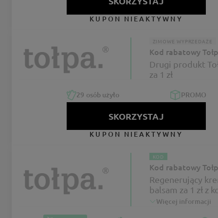
SKORZYSTAJ
KUPON NIEAKTYWNY
ZIMOWE WYPRZEDAŻE
Kod rabatowy Toł
Drugi produkt To
za 1 zł
29
osób użyło
PROMO
SKORZYSTAJ
KUPON NIEAKTYWNY
KOD
Kod rabatowy Toł
Regenerujący kr
balsam za 1 zł z 
Więcej informacji