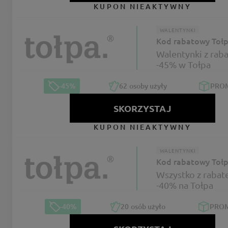
KUPON NIEAKTYWNY
WALENTYNKI
Kod rabatowy Toł
Walentynki z rab
-45% w Tołpa
-45%
62
osoby użyły
PRO
SKORZYSTAJ
KUPON NIEAKTYWNY
WALENTYNKI
Kod rabatowy Toł
Wszystko z raba
-40% na Tołpa
-40%
20
osób użyło
PRO