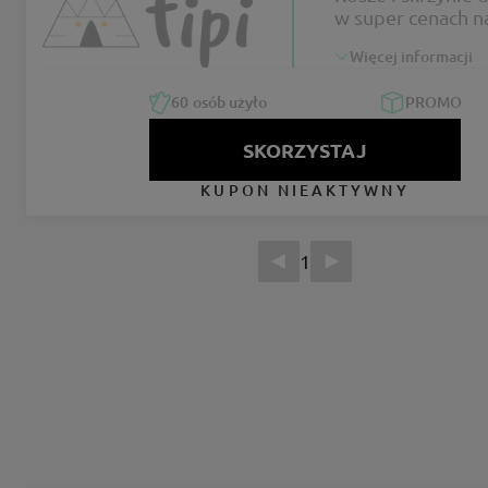
w super cenach n
Tipi
Więcej informacji
60
osób użyło
PROMO
SKORZYSTAJ
KUPON NIEAKTYWNY
1