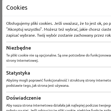
Cookies
Obsługujemy pliki cookies. Jeśli uważasz, że to jest ok, po p
Aktualne zniżki
"Akceptuj wszystko". Możesz też wybrać, jakie chcesz ciaste
i kupony
zapisać wybrane. Twój wybór zostanie zachowany przez rok
Kody rabatowe
Niezbędne
Te pliki cookie nie są opcjonalne. Są one potrzebne do funkcjonowa
strony internetowej.
Aktualne promocje
Statystyka
Abyśmy mogli poprawić funkcjonalność i strukturę strony interneto
podstawie tego, jak strona jest używana.
Wszystkie kupony
Doświadczenie
Aby nasza strona internetowa działała jak najlepiej podczas twojeg
Największy rabat
pobytu na niej. Jeśli odrzucisz te pliki cookie, niektóre funkcje znik