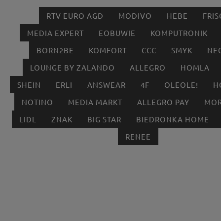
RTV EURO AGD
MODIVO
HEBE
FRIS
MEDIA EXPERT
EOBUWIE
KOMPUTRONIK
BORN2BE
KOMFORT
CCC
SMYK
NE
LOUNGE BY ZALANDO
ALLEGRO
HOMLA
SHEIN
ERLI
ANSWEAR
4F
OLEOLE!
H
NOTINO
MEDIA MARKT
ALLEGRO PAY
MOR
LIDL
ZNAK
BIG STAR
BIEDRONKA HOME
RENEE