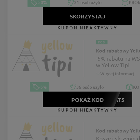
-50%
31
osób użyło
PRO
SKORZYSTAJ
KUPON NIEAKTYWNY
KOD
Kod rabatowy Yell
-5% rabatu na W
w Yellow Tipi
Więcej informacji
-5%
36
osób użyło
KO
POKAŻ KOD
RABAT5
KUPON NIEAKTYWNY
Kod rabatowy Yell
Kosze i skrzynie d