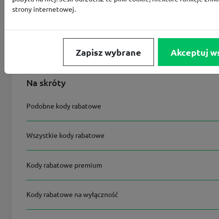
strony internetowej.
Ostatnia aktualizacja
2
Zapisz wybrane
Akceptuj w
Na skróty
Podobne kody rabatowe
Wszystkie kody rabatowe
Kody rabatowe premium
Kody rabatowe na wyłączność