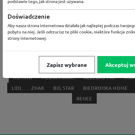
podstawie tego, jak strona jest używana.
Popularne sklepy
Doświadczenie
RTV EURO AGD
MODIVO
HEBE
FRIS
Aby nasza strona internetowa działała jak najlepiej podczas twojeg
pobytu na niej. Jeśli odrzucisz te pliki cookie, niektóre funkcje znik
MEDIA EXPERT
EOBUWIE
KOMPUTRONIK
strony internetowej.
BORN2BE
KOMFORT
CCC
SMYK
NE
LOUNGE BY ZALANDO
ALLEGRO
HOMLA
Zapisz wybrane
Akceptuj w
SHEIN
ERLI
ANSWEAR
4F
OLEOLE!
H
NOTINO
MEDIA MARKT
ALLEGRO PAY
MOR
LIDL
ZNAK
BIG STAR
BIEDRONKA HOME
RENEE